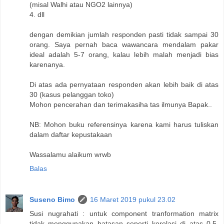
(misal Walhi atau NGO2 lainnya)
4. dll
dengan demikian jumlah responden pasti tidak sampai 30
orang. Saya pernah baca wawancara mendalam pakar
ideal adalah 5-7 orang, kalau lebih malah menjadi bias
karenanya.
Di atas ada pernyataan responden akan lebih baik di atas
30 (kasus pelanggan toko)
Mohon pencerahan dan terimakasiha tas ilmunya Bapak..
NB: Mohon buku referensinya karena kami harus tuliskan
dalam daftar kepustakaan
Wassalamu alaikum wrwb
Balas
Suseno Bimo
16 Maret 2019 pukul 23.02
Susi nugrahati : untuk component tranformation matrix
tidak menggunakan batasan seperti korelasi di atas 0.5.