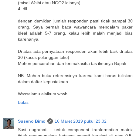
(misal Walhi atau NGO2 lainnya)
4. dll
dengan demikian jumlah responden pasti tidak sampai 30
orang. Saya pernah baca wawancara mendalam pakar
ideal adalah 5-7 orang, kalau lebih malah menjadi bias
karenanya.
Di atas ada pernyataan responden akan lebih baik di atas
30 (kasus pelanggan toko)
Mohon pencerahan dan terimakasiha tas ilmunya Bapak..
NB: Mohon buku referensinya karena kami harus tuliskan
dalam daftar kepustakaan
Wassalamu alaikum wrwb
Balas
Suseno Bimo
16 Maret 2019 pukul 23.02
Susi nugrahati : untuk component tranformation matrix
tidak menggunakan batasan seperti korelasi di atas 0.5.