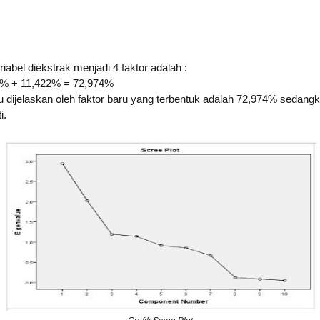
riabel diekstrak menjadi 4 faktor adalah :
 % + 11,422% = 72,974%
dijelaskan oleh faktor baru yang terbentuk adalah 72,974% sedangk
i.