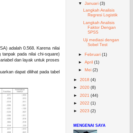
▼
Januari
(3)
Langkah Analisis
Regresi Logistik
Langkah Analisis
Faktor Dengan
SPSS
Uji mediasi dengan
Sobel Test
A) adalah 0.568. Karena nilai
 tanpak pada nilai chi-square)
►
Februari
(1)
variabel dan layak untuk proses
►
April
(1)
►
Mei
(2)
arkan dapat dilihat pada tabel
►
2018
(4)
►
2020
(8)
►
2021
(44)
►
2022
(1)
►
2023
(2)
MENGENAI SAYA