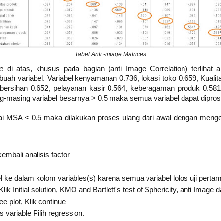
Tabel Anti -image Matrices
ce
di atas, khusus pada bagian (anti Image Correlation) terlihat
h variabel. Variabel kenyamanan 0.736, lokasi toko 0.659, Kualita
ebersihan 0.652, pelayanan kasir 0.564, keberagaman produk 0.581,
ng-masing variabel besarnya > 0.5 maka semua variabel dapat diproses
lai MSA < 0.5 maka dilakukan proses ulang dari awal dengan menge
mbali analisis factor
ke dalam kolom variables(s) karena semua variabel lolos uji pertam
lik Initial solution, KMO and Bartlett's test of Sphericity, anti Image 
ee plot, Klik continue
 variable Pilih regression.