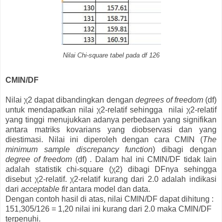
Nilai Chi-square tabel pada df 126
CMIN/DF
Nilai χ2 dapat dibandingkan dengan
degrees of freedom
(df)
untuk mendapatkan nilai χ2-relatif sehingga nilai χ2-relatif
yang tinggi menujukkan adanya perbedaan yang signifikan
antara matriks kovarians yang diobservasi dan yang
diestimasi. Nilai ini diperoleh dengan cara CMIN (
The
minimum sample discrepancy function
) dibagi dengan
degree of freedom
(df) . Dalam hal ini CMIN/DF tidak lain
adalah statistik chi-square (χ2) dibagi DFnya sehingga
disebut χ2-relatif. χ2-relatif kurang dari 2.0 adalah indikasi
dari
acceptable fit
antara model dan data.
Dengan contoh hasil di atas, nilai CMIN/DF dapat dihitung :
151,305/126 = 1,20 nilai ini kurang dari 2.0 maka CMIN/DF
terpenuhi.