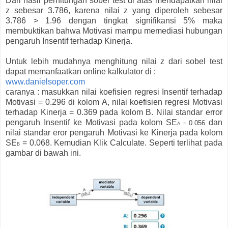
Dari hasil perhitungan sobel test di atas mendapatkan nilai
z sebesar 3.786, karena nilai z yang diperoleh sebesar
3.786 > 1.96 dengan tingkat signifikansi 5% maka
membuktikan bahwa Motivasi mampu memediasi hubungan
pengaruh Insentif terhadap Kinerja.
Untuk lebih mudahnya menghitung nilai z dari sobel test
dapat memanfaatkan online kalkulator di :
www.danielsoper.com
caranya : masukkan nilai koefisien regresi Insentif terhadap
Motivasi = 0.296 di kolom A, nilai koefisien regresi Motivasi
terhadap Kinerja = 0.369 pada kolom B. Nilai standar error
pengaruh Insentif ke Motivasi pada kolom SE
dan
0.056
A =
nilai standar eror pengaruh Motivasi ke Kinerja pada kolom
SE
= 0.068. Kemudian Klik Calculate. Seperti terlihat pada
B
gambar di bawah ini.