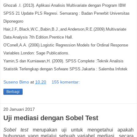
Ghozali .I. (2013). Aplikasi Analisis Multivariate dengan Program IBM
SPSS 21 Update PLS Regresi. Semarang : Badan Penerbit Universitas
Diponegoro
Hair,J.F,.Black,W.C.,Babin,B.J.,and Anderson,R.E.(2009).Multivariate
Data Analysis 7th Edition.Prentice Hall.
O'Conell,A.A. (2006).Logistic Regression Models for Ordinal Response
Variables.London: Sage Publications.
Yamin,S dan Kurniawan,H. (2009). SPSS Complete :Teknik Analisis
Statistik Terlengkap dengan Sofware SPSS.Jakarta : Salemba Infotek
Suseno Bimo
at
10.20
155 komentar:
Berbagi
20 Januari 2017
Uji mediasi dengan Sobel Test
Sobel test
merupakan uji untuk mengetahui apakah
hubungan yang melalui sebuah variabel mediasi secara