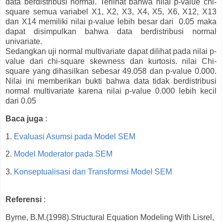
data berdistribusi normal. Terlihat bahwa nilai p-value chi-
square semua variabel X1, X2, X3, X4, X5, X6, X12, X13
dan X14 memiliki nilai p-value lebih besar dari 0.05 maka
dapat disimpulkan bahwa data berdistribusi normal
univariate.
Sedangkan uji normal multivariate dapat dilihat pada nilai p-
value dari chi-square skewness dan kurtosis. nilai Chi-
square yang dihasilkan sebesar 49.058 dan p-value 0.000.
Nilai ini memberikan bukti bahwa data tidak berdistribusi
normal multivariate karena nilai p-value 0.000 lebih kecil
dari 0.05
Baca juga
:
1.
Evaluasi Asumsi pada Model SEM
2.
Model Moderator pada SEM
3.
Konseptualisasi dan Transformsi Model SEM
Referensi
:
Byrne, B.M.(1998).Structural Equation Modeling With Lisrel,