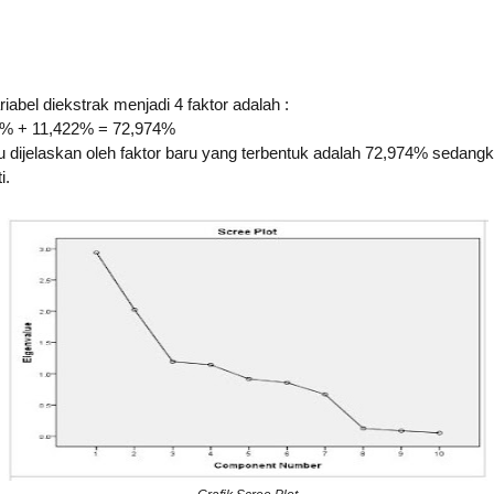
riabel diekstrak menjadi 4 faktor adalah :
 % + 11,422% = 72,974%
dijelaskan oleh faktor baru yang terbentuk adalah 72,974% sedangk
i.