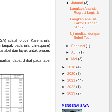
▼
Januari
(3)
Langkah Analisis
Regresi Logistik
Langkah Analisis
Faktor Dengan
SPSS
Uji mediasi dengan
Sobel Test
A) adalah 0.568. Karena nilai
 tanpak pada nilai chi-square)
►
Februari
(1)
variabel dan layak untuk proses
►
April
(1)
►
Mei
(2)
arkan dapat dilihat pada tabel
►
2018
(4)
►
2020
(8)
►
2021
(44)
►
2022
(1)
►
2023
(2)
MENGENAI SAYA