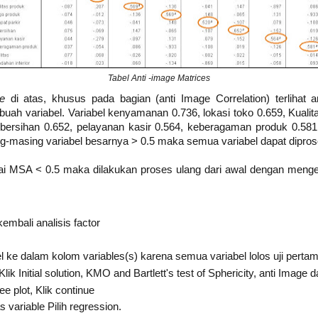
Tabel Anti -image Matrices
ce
di atas, khusus pada bagian (anti Image Correlation) terlihat
h variabel. Variabel kenyamanan 0.736, lokasi toko 0.659, Kualita
ebersihan 0.652, pelayanan kasir 0.564, keberagaman produk 0.581,
ng-masing variabel besarnya > 0.5 maka semua variabel dapat diproses
lai MSA < 0.5 maka dilakukan proses ulang dari awal dengan menge
mbali analisis factor
ke dalam kolom variables(s) karena semua variabel lolos uji pertam
lik Initial solution, KMO and Bartlett's test of Sphericity, anti Image 
ee plot, Klik continue
 variable Pilih regression.