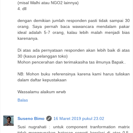
(misal Walhi atau NGO2 lainnya)
4. dll
dengan demikian jumlah responden pasti tidak sampai 30
orang. Saya pernah baca wawancara mendalam pakar
ideal adalah 5-7 orang, kalau lebih malah menjadi bias
karenanya.
Di atas ada pernyataan responden akan lebih baik di atas
30 (kasus pelanggan toko)
Mohon pencerahan dan terimakasiha tas ilmunya Bapak..
NB: Mohon buku referensinya karena kami harus tuliskan
dalam daftar kepustakaan
Wassalamu alaikum wrwb
Balas
Suseno Bimo
16 Maret 2019 pukul 23.02
Susi nugrahati : untuk component tranformation matrix
tidak menggunakan batasan seperti korelasi di atas 0.5.