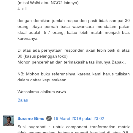
(misal Walhi atau NGO2 lainnya)
4. dll
dengan demikian jumlah responden pasti tidak sampai 30
orang. Saya pernah baca wawancara mendalam pakar
ideal adalah 5-7 orang, kalau lebih malah menjadi bias
karenanya.
Di atas ada pernyataan responden akan lebih baik di atas
30 (kasus pelanggan toko)
Mohon pencerahan dan terimakasiha tas ilmunya Bapak..
NB: Mohon buku referensinya karena kami harus tuliskan
dalam daftar kepustakaan
Wassalamu alaikum wrwb
Balas
Suseno Bimo
16 Maret 2019 pukul 23.02
Susi nugrahati : untuk component tranformation matrix
tidak menggunakan batasan seperti korelasi di atas 0.5.