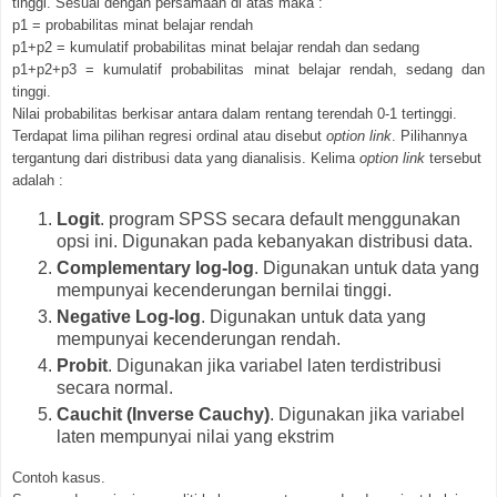
tinggi. Sesuai dengan persamaan di atas maka :
p1 = probabilitas minat belajar rendah
p1+p2 = kumulatif probabilitas minat belajar rendah dan sedang
p1+p2+p3 = kumulatif probabilitas minat belajar rendah, sedang dan
tinggi.
Nilai probabilitas berkisar antara dalam rentang terendah 0-1 tertinggi.
Terdapat lima pilihan regresi ordinal atau disebut
option link
. Pilihannya
tergantung dari distribusi data yang dianalisis. Kelima
option link
tersebut
adalah :
Logit
. program SPSS secara default menggunakan
opsi ini. Digunakan pada kebanyakan distribusi data.
Complementary log-log
. Digunakan untuk data yang
mempunyai kecenderungan bernilai tinggi.
Negative Log-log
. Digunakan untuk data yang
mempunyai kecenderungan rendah.
Probit
. Digunakan jika variabel laten terdistribusi
secara normal.
Cauchit (Inverse Cauchy)
. Digunakan jika variabel
laten mempunyai nilai yang ekstrim
Contoh kasus.