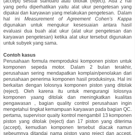
(accept) sesuai standard atau ditolak (reject). Ada 2 hal
yang perlu diperhatikan yaitu alat ukur pengetesan yang
dipakai dan karyawan yang melakukan pengetesan. Dalam
hal ini
Measurement of Agreement Cohen's Kappa
digunakan untuk mengukur kesesuaian antara hasil
evaluasi dua buah alat ukur (alat ukur pengetesan dan
karyawan pengetesan) ketika alat ukur tersebut digunakan
untuk subyek yang sama.
Contoh kasus
Perusahaan formula memproduksi komponen piston untuk
komponen sepeda motor. Dalam 2 bulan terakhir,
perusahaan sering mendapatkan komplain/penolakan dari
perusahaan penerima komponen hasil produksinya. Hal ini
berkaitan dengan lolosnya komponen piston yang ditolak
(reject). Oleh karena itu untuk mengurangi lolosnya
komponen yaang ditolak dan meningkatkan kualitas
pengawasan , bagian quality control perusahaan ingin
mengetahui tingkat kemampuan karyawan pada bagian QC.
pertama, supervisor quaity kontrol mengambil 13 komponen
piston yang ditolak (reject) dan 17 piston yang diterima
(accept), kemudian komponen tersebut diacak namun
sebeumnya ditandai nama piston yang reject dan accept.