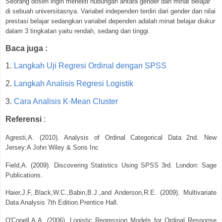
Seorang dosen ingin meneliti hubungan antara gender dan minat belajar
di sebuah universitasnya. Variabel independen terdiri dari gender dan nilai
prestasi belajar sedangkan variabel dependen adalah minat belajar diukur
dalam 3 tingkatan yaitu rendah, sedang dan tinggi.
Baca juga :
1.
Langkah Uji Regresi Ordinal dengan SPSS
2.
Langkah Analisis Regresi Logistik
3.
Cara Analisis K-Mean Cluster
Referensi
:
Agresti,A. (2010). Analysis of Ordinal Categorical Data 2nd. New
Jersey:A John Wiley & Sons Inc
Field,A. (2009). Discovering Statistics Using SPSS 3rd. London: Sage
Publications.
Haier,J.F,.Black,W.C.,Babin,B.J.,and Anderson,R.E. (2009). Multivariate
Data Analysis 7th Edition.Prentice Hall.
O'Conell,A.A. (2006). Logistic Regression Models for Ordinal Response