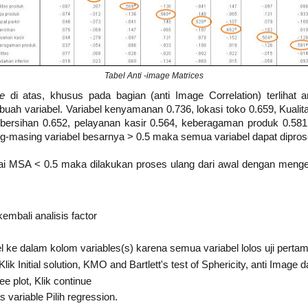
Tabel Anti -image Matrices
ce
di atas, khusus pada bagian (anti Image Correlation) terlihat
h variabel. Variabel kenyamanan 0.736, lokasi toko 0.659, Kualita
ebersihan 0.652, pelayanan kasir 0.564, keberagaman produk 0.581,
ng-masing variabel besarnya > 0.5 maka semua variabel dapat diproses
lai MSA < 0.5 maka dilakukan proses ulang dari awal dengan menge
mbali analisis factor
ke dalam kolom variables(s) karena semua variabel lolos uji pertam
lik Initial solution, KMO and Bartlett's test of Sphericity, anti Image 
ee plot, Klik continue
 variable Pilih regression.