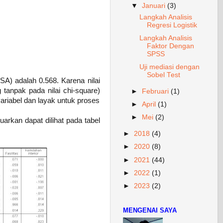
▼
Januari
(3)
Langkah Analisis
Regresi Logistik
Langkah Analisis
Faktor Dengan
SPSS
Uji mediasi dengan
Sobel Test
A) adalah 0.568. Karena nilai
 tanpak pada nilai chi-square)
►
Februari
(1)
variabel dan layak untuk proses
►
April
(1)
►
Mei
(2)
arkan dapat dilihat pada tabel
►
2018
(4)
►
2020
(8)
►
2021
(44)
►
2022
(1)
►
2023
(2)
MENGENAI SAYA