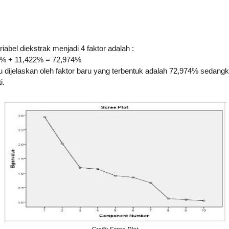
riabel diekstrak menjadi 4 faktor adalah :
 % + 11,422% = 72,974%
dijelaskan oleh faktor baru yang terbentuk adalah 72,974% sedangk
i.