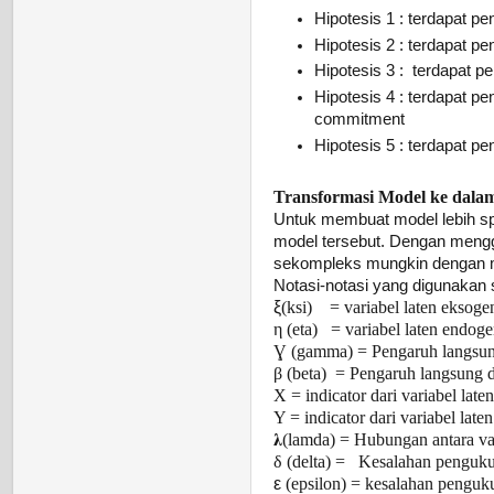
Hipotesis 1 : terdapat p
Hipotesis 2 : terdapat pe
Hipotesis 3 : terdapat pe
Hipotesis 4 : terdapat p
commitment
Hipotesis 5 : terdapat p
Transformasi Model ke dala
Untuk membuat model lebih sp
model tersebut. Dengan meng
sekompleks mungkin dengan m
Notasi-notasi yang digunakan
ξ
(ksi)
= variabel laten eksog
η (eta)
= variabel laten endog
Ɣ (gamma) = Pengaruh langsung 
β (beta)
= Pengaruh langsung da
X = indicator dari variabel late
Y = indicator dari variabel late
𝛌
(lamda) = Hubungan antara var
δ (delta) =
Kesalahan pengukur
ε
(epsilon) = kesalahan penguku