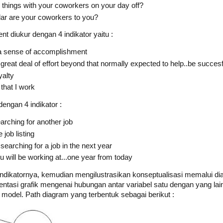
 things with your coworkers on your day off?
lar are your coworkers to you?
t diukur dengan 4 indikator yaitu :
a sense of accomplishment
n great deal of effort beyond that normally expected to help..be succesf
yalty
 that I work
dengan 4 indikator :
earching for another job
 job listing
 searching for a job in the next year
ou will be working at...one year from today
or-indikatornya, kemudian mengilustrasikan konseptualisasi memalui di
entasi grafik mengenai hubungan antar variabel satu dengan yang l
model. Path diagram yang terbentuk sebagai berikut :