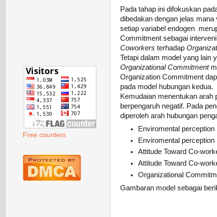
Pada tahap ini difokuskan pad
dibedakan dengan jelas mana v
setiap variabel endogen meru
Commitment sebagai interven
Coworkers
terhadap
Organiza
Tetapi dalam model yang lain 
Organizational Commitment
m
Organization Commitment dapa
pada model hubungan kedua.
Kemudaian menentukan arah pe
berpengaruh negatif. Pada pene
diperoleh arah hubungan penga
Enviromental perception
Free counters
Enviromental perception b
Attitude Toward Co-work
Attitude Toward Co-worke
Organizational Commitmen
Gambaran model sebagai berik