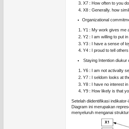
X7 : How often to you do
X8 : Generally. how simi
Organizational commitmen
Y1 : My work gives me 
Y2 : I am willing to put i
Y3 : I have a sense of lo
Y4 : I proud to tell others
Staying Intention diukur 
Y6 : I am not activalty s
Y7 : I seldom looks at the
Y8 : I have no interest in
Y9 : How likely is that y
Setelah diidentifikasi indikat
Diagram ini merupakan repres
menyeluruh menganai struktur 