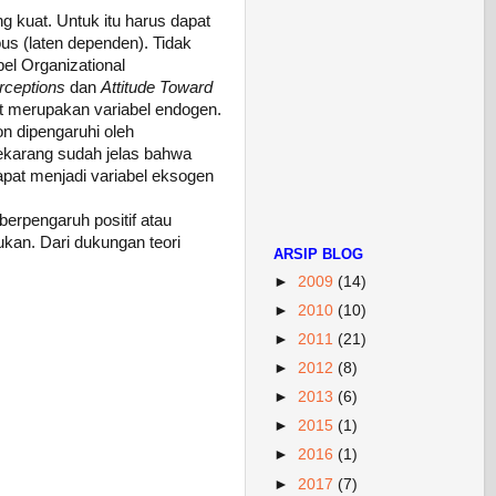
g kuat. Untuk itu harus dapat
us (laten dependen). Tidak
el Organizational
rceptions
dan
Attitude Toward
t merupakan variabel endogen.
on dipengaruhi oleh
Sekarang sudah jelas bahwa
pat menjadi variabel eksogen
erpengaruh positif atau
ukan. Dari dukungan teori
ARSIP BLOG
►
2009
(14)
►
2010
(10)
►
2011
(21)
►
2012
(8)
►
2013
(6)
►
2015
(1)
►
2016
(1)
►
2017
(7)