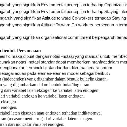
engaruh yang signifikan Enviromental perception terhadap Organizat
ngaruh yang signifikan Enviromental perception terhadap Staying Inten
ngaruh yang signifikan Attitude to ward Co-workers terhadap Staying 
engaruh yang signifikan Attitude To ward Co-workers berpengaruh terh
engaruh yang signifikan organizational commitment berpengaruh terhad
m bentuk Persamaaan
esific maka dibuat dengan notasi-notasi yang standar untuk memb
gunakan notasi-notasi standar dapat memberikan manfaat dalam me
enggunakan terminologi standar dan diterima secara umum.
 sebagai acuan pada elemen-elemen model sebagai berikut
:
en (independen) yang digambar dalam bentuk bulat/lingkaran.
en yang digambarkan dalam bentuk bulat/lingkaran.
dari variabel laten eksogen ke variabel laten endogen.
ri variabel endogen ke variabel laten endogen.
n eksogen.
n endogen.
iabel laten eksogen atau endogen terhadap indikatornya.
an (measurement error) dari variabel laten eksogen.
ran dari indicator variabel endogen.