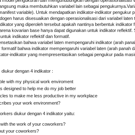
a model pengukuran dan menguhubungkan dengan operasionalisasi var
angsung maka membutuhkan variabel lain sebagai pengukurnya.Varia
manifest variable). Untuk mendapatkan indikator-indikator pengukur
gen harus disesuaikan dengan operasionalisasi dari variabel laten te
dikator yang diperoleh tersebut apakah nantinya berbentuk indikator fo
rena kovarian base hanya dapat digunakan untuk indikator reflekti
tuk indikator reflektif dan formatif.
ensetasikan bahwa variabel laten mempengaruhi indikator (arah panah 
 formatif bahwa indikator mempengaruhi variabel laten (arah panah dari
ikator-indikator yang mempresentasikan sebagai pengukur pada masin
diukur dengan 4 indikator :
ble with my physical work enviroment
 is designed to help me do my job better
acles to make me less productive in my workplace
cribes your work environment?
rkers diukur dengan 4 indikator yaitu:
with the work of your coworkers?
out your coworkers?