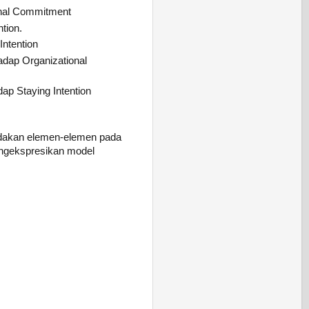
ional Commitment
tion.
Intention
adap Organizational
ap Staying Intention
edakan elemen-elemen pada
ngekspresikan model