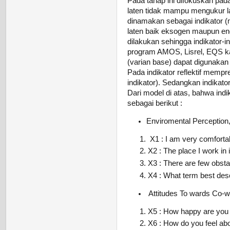
Pada tahap ini difokuskan pad
laten tidak mampu mengukur l
dinamakan sebagai indikator (
laten baik eksogen maupun endo
dilakukan sehingga indikator-in
program AMOS, Lisrel, EQS ka
(varian base) dapat digunakan un
Pada indikator reflektif mempr
indikator). Sedangkan indikator
Dari model di atas, bahwa ind
sebagai berikut :
Enviromental Perception, 
X1 : I am very comforta
X2 : The place I work in
X3 : There are few obst
X4 : What term best des
Attitudes To wards Co-wo
X5 : How happy are you 
X6 : How do you feel ab