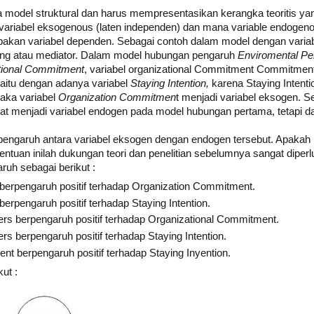
a model struktural dan harus mempresentasikan kerangka teoritis yan
ariabel eksogenous (laten independen) dan mana variable endogeno
pakan variabel dependen. Sebagai contoh dalam model dengan variab
ing atau mediator. Dalam model hubungan pengaruh
Enviromental Pe
tional Commitment
, variabel organizational Commitment Commitmen
yaitu dengan adanya variabel
Staying Intention,
karena Staying Intenti
aka variabel
Organization Commitmen
t menjadi variabel eksogen. 
t menjadi variabel endogen pada model hubungan pertama, tetapi da
ngaruh antara variabel eksogen dengan endogen tersebut. Apakah b
ntuan inilah dukungan teori dan penelitian sebelumnya sangat diperl
ruh sebagai berikut :
 berpengaruh positif terhadap Organization Commitment.
erpengaruh positif terhadap Staying Intention.
ers berpengaruh positif terhadap Organizational Commitment.
rs berpengaruh positif terhadap Staying Intention.
t berpengaruh positif terhadap Staying Inyention.
ut :