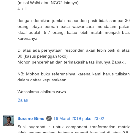
(misal Walhi atau NGO2 lainnya)
4. dll
dengan demikian jumlah responden pasti tidak sampai 30
orang. Saya pernah baca wawancara mendalam pakar
ideal adalah 5-7 orang, kalau lebih malah menjadi bias
karenanya.
Di atas ada pernyataan responden akan lebih baik di atas
30 (kasus pelanggan toko)
Mohon pencerahan dan terimakasiha tas ilmunya Bapak..
NB: Mohon buku referensinya karena kami harus tuliskan
dalam daftar kepustakaan
Wassalamu alaikum wrwb
Balas
Suseno Bimo
16 Maret 2019 pukul 23.02
Susi nugrahati : untuk component tranformation matrix
tidak menggunakan batasan seperti korelasi di atas 0.5.