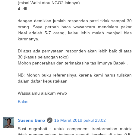
(misal Walhi atau NGO2 lainnya)
4. dll
dengan demikian jumlah responden pasti tidak sampai 30
orang. Saya pernah baca wawancara mendalam pakar
ideal adalah 5-7 orang, kalau lebih malah menjadi bias
karenanya.
Di atas ada pernyataan responden akan lebih baik di atas
30 (kasus pelanggan toko)
Mohon pencerahan dan terimakasiha tas ilmunya Bapak..
NB: Mohon buku referensinya karena kami harus tuliskan
dalam daftar kepustakaan
Wassalamu alaikum wrwb
Balas
Suseno Bimo
16 Maret 2019 pukul 23.02
Susi nugrahati : untuk component tranformation matrix
tidak menggunakan batasan seperti korelasi di atas 0.5.