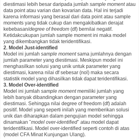
diestimasi lebih besar daripada jumlah
sample moment
atau
data point atau varian dan kovarian data. Hal ini terjadi
karena informasi yang berasal dari data point atau sample
moments yang tidak cukup dan mengakibatkan derajat
kebebasan/
degree of freedom
(df) bernilai negatif.
Ketidakcukupan jumlah sample moment ini maka model
yang dikembangkan tidak teridentifikasi.
2. Model Just-identified
Model ini jumlah
sample moment
sama jumlahnya dengan
jumlah parameter yang diestimasi. Meskipun model ini
menghasilkan solusi yang unik untuk parameter yang
diestimasi, karena nilai df sebesar (nol) maka secara
statistik model yang dihasilkan tidak dapat teridentifikasi.
3. Model Over-identified
Model ini jumlah
sample moment
memiliki jumlah yang
lebih banyak dibandingkan dengan parameter yang
diestimasi. Sehingga nilai degree of freedom (df) adalah
positif. Model yang seperti inilah yang memberikan solusi
unik dan diharapkan dalam pengujian model sehingga
dinamakan "
model over-identified
" atau model dapat
teridentifikasi. Model over-identified seperti contoh di atas
(model CFA Minat Kunjungan Ulang).