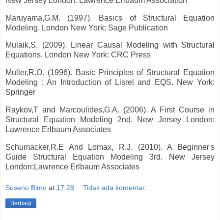
New Jersey London: Lawrence Erlbaum Association
Maruyama,G.M. (1997). Basics of Structural Equation
Modeling. London New York: Sage Publication
Mulaik,S. (2009). Linear Causal Modeling with Structural
Equations. London New York: CRC Press
Muller,R.O. (1996). Basic Principles of Structural Equation
Modeling : An Introduction of Lisrel and EQS. New York:
Springer
Raykov,T and Marcoulides,G.A. (2006). A First Course in
Structural Equation Modeling 2nd. New Jersey London:
Lawrence Erlbaum Associates
Schumacker,R.E And Lomax, R.J. (2010). A Beginner's
Guide Structural Equation Modeling 3rd. New Jersey
London:Lawrence Erlbaum Associates
Suseno Bimo
at
17.28
Tidak ada komentar:
Berbagi