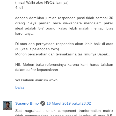
(misal Walhi atau NGO2 lainnya)
4. dll
dengan demikian jumlah responden pasti tidak sampai 30
orang. Saya pernah baca wawancara mendalam pakar
ideal adalah 5-7 orang, kalau lebih malah menjadi bias
karenanya.
Di atas ada pernyataan responden akan lebih baik di atas
30 (kasus pelanggan toko)
Mohon pencerahan dan terimakasiha tas ilmunya Bapak..
NB: Mohon buku referensinya karena kami harus tuliskan
dalam daftar kepustakaan
Wassalamu alaikum wrwb
Balas
Suseno Bimo
16 Maret 2019 pukul 23.02
Susi nugrahati : untuk component tranformation matrix
tidak menggunakan batasan seperti korelasi di atas 0.5.