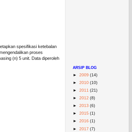
tapkan spesifikasi ketebalan
 mengendalikan proses
ing (n) 5 unit. Data diperoleh
ARSIP BLOG
►
2009
(14)
►
2010
(10)
►
2011
(21)
►
2012
(8)
►
2013
(6)
►
2015
(1)
►
2016
(1)
►
2017
(7)