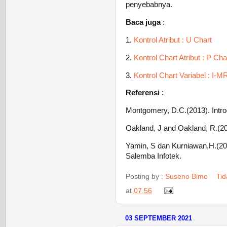
penyebabnya.
Baca juga
:
1.
Kontrol Atribut : U Chart
2.
Kontrol Chart Atribut : P Cha
3.
Kontrol Chart Variabel : I-M
Referensi
:
Montgomery, D.C.(2013). Introd
Oakland, J and Oakland, R.(201
Yamin, S dan Kurniawan,H.(200
Salemba Infotek.
Posting by :
Suseno Bimo
Ti
at
07.56
03 SEPTEMBER 2021