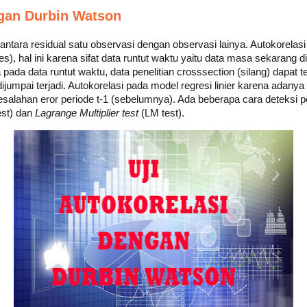
ngan Durbin Watson
antara residual satu observasi dengan observasi lainya. Autokorela
ies), hal ini karena sifat data runtut waktu yaitu data masa sekarang 
ada data runtut waktu, data penelitian crosssection (silang) dapat 
ijumpai terjadi. Autokorelasi pada model regresi linier karena adanya
esalahan eror periode t-1 (sebelumnya). Ada beberapa cara deteksi p
st) dan
Lagrange Multiplier test
(LM test).