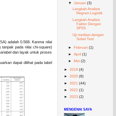
▼
Januari
(3)
Langkah Analisis
Regresi Logistik
Langkah Analisis
Faktor Dengan
SPSS
Uji mediasi dengan
Sobel Test
A) adalah 0.568. Karena nilai
 tanpak pada nilai chi-square)
►
Februari
(1)
variabel dan layak untuk proses
►
April
(1)
►
Mei
(2)
arkan dapat dilihat pada tabel
►
2018
(4)
►
2020
(8)
►
2021
(44)
►
2022
(1)
►
2023
(2)
MENGENAI SAYA