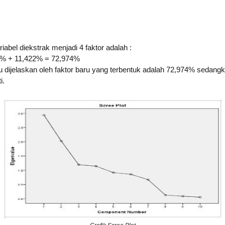
riabel diekstrak menjadi 4 faktor adalah :
 % + 11,422% = 72,974%
dijelaskan oleh faktor baru yang terbentuk adalah 72,974% sedangk
i.