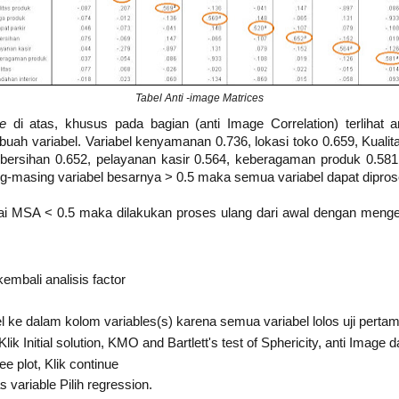
Tabel Anti -image Matrices
ce
di atas, khusus pada bagian (anti Image Correlation) terlihat
h variabel. Variabel kenyamanan 0.736, lokasi toko 0.659, Kualita
ebersihan 0.652, pelayanan kasir 0.564, keberagaman produk 0.581,
ng-masing variabel besarnya > 0.5 maka semua variabel dapat diproses
lai MSA < 0.5 maka dilakukan proses ulang dari awal dengan menge
mbali analisis factor
ke dalam kolom variables(s) karena semua variabel lolos uji pertam
lik Initial solution, KMO and Bartlett's test of Sphericity, anti Image 
ee plot, Klik continue
 variable Pilih regression.