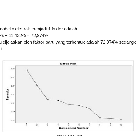
riabel diekstrak menjadi 4 faktor adalah :
 % + 11,422% = 72,974%
dijelaskan oleh faktor baru yang terbentuk adalah 72,974% sedangk
i.