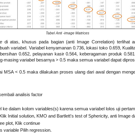
Tabel Anti -image Matrices
ce
di atas, khusus pada bagian (anti Image Correlation) terlihat
h variabel. Variabel kenyamanan 0.736, lokasi toko 0.659, Kualita
ebersihan 0.652, pelayanan kasir 0.564, keberagaman produk 0.581,
ng-masing variabel besarnya > 0.5 maka semua variabel dapat diproses
lai MSA < 0.5 maka dilakukan proses ulang dari awal dengan menge
mbali analisis factor
ke dalam kolom variables(s) karena semua variabel lolos uji pertam
lik Initial solution, KMO and Bartlett's test of Sphericity, anti Image 
ee plot, Klik continue
 variable Pilih regression.