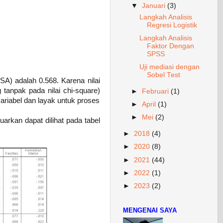
▼
Januari
(3)
Langkah Analisis
Regresi Logistik
Langkah Analisis
Faktor Dengan
SPSS
Uji mediasi dengan
Sobel Test
A) adalah 0.568. Karena nilai
 tanpak pada nilai chi-square)
►
Februari
(1)
variabel dan layak untuk proses
►
April
(1)
►
Mei
(2)
arkan dapat dilihat pada tabel
►
2018
(4)
►
2020
(8)
►
2021
(44)
►
2022
(1)
►
2023
(2)
MENGENAI SAYA