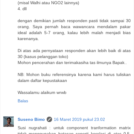
(misal Walhi atau NGO2 lainnya)
4. dll
dengan demikian jumlah responden pasti tidak sampai 30
orang. Saya pernah baca wawancara mendalam pakar
ideal adalah 5-7 orang, kalau lebih malah menjadi bias
karenanya.
Di atas ada pernyataan responden akan lebih baik di atas
30 (kasus pelanggan toko)
Mohon pencerahan dan terimakasiha tas ilmunya Bapak..
NB: Mohon buku referensinya karena kami harus tuliskan
dalam daftar kepustakaan
Wassalamu alaikum wrwb
Balas
Suseno Bimo
16 Maret 2019 pukul 23.02
Susi nugrahati : untuk component tranformation matrix
tidak menggunakan batasan seperti korelasi di atas 0.5.