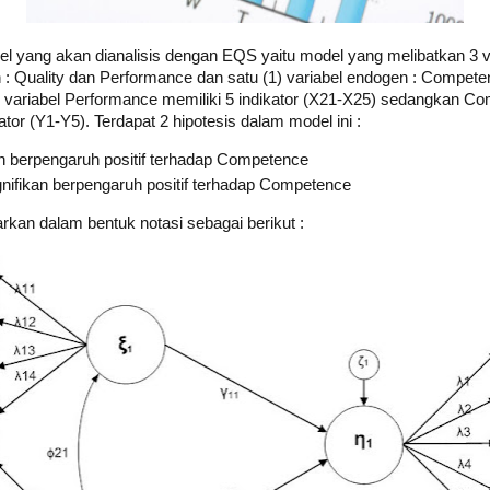
l yang akan dianalisis dengan EQS yaitu model yang melibatkan 3 var
n : Quality dan Performance dan satu (1) variabel endogen : Compete
), variabel Performance memiliki 5 indikator (X21-X25) sedangkan C
tor (Y1-Y5). Terdapat 2 hipotesis dalam model ini :
an berpengaruh positif terhadap Competence
ifikan berpengaruh positif terhadap Competence
n dalam bentuk notasi sebagai berikut :