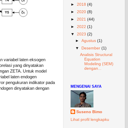
►
2018
(4)
►
2020
(8)
►
2021
(44)
►
2022
(1)
▼
2023
(2)
►
Agustus
(1)
▼
Desember
(1)
Analisis Structural
Equation
n variabel laten eksogen
Modeling (SEM)
relasi yang dinyatakan
dengan...
dengan ZETA. Untuk model
riabel laten endogen
or pengukuran indikator pada
MENGENAI SAYA
endogen dinyatakan dengan
Suseno Bimo
Lihat profil lengkapku