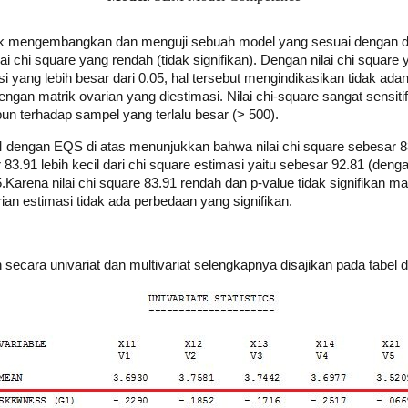
uk mengembangkan dan menguji sebuah model yang sesuai dengan dat
ai chi square yang rendah (tidak signifikan). Dengan nilai chi square
i yang lebih besar dari 0.05, hal tersebut mengindikasikan tidak ada
engan matrik ovarian yang diestimasi. Nilai chi-square sangat sensit
un terhadap sampel yang terlalu besar (> 500).
engan EQS di atas menunjukkan bahwa nilai chi square sebesar 83.9
83.91 lebih kecil dari chi square estimasi yaitu sebesar 92.81 (dengan
5.Karena nilai chi square 83.91 rendah dan p-value tidak signifikan m
ian estimasi tidak ada perbedaan yang signifikan.
 secara univariat dan multivariat selengkapnya disajikan pada tabel d