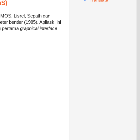
Translate
nS)
AMOS. Lisrel, Sepath dan
er bentler (1985). Apliaski ini
g pertama
graphical interface