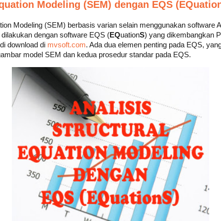
 Equation Modeling (SEM) dengan EQS (EQuatio
ation Modeling (SEM) berbasis varian selain menggunakan software 
t dilakukan dengan software EQS (
EQ
uation
S
) yang dikembangkan Pet
 di download di
mvsoft.com
. Ada dua elemen penting pada EQS, yan
gambar model SEM dan kedua prosedur standar pada EQS.