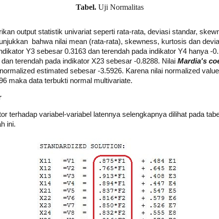
Tabel.
Uji Normalitas
an output statistik univariat seperti rata-rata, deviasi standar, ske
nunjukkan bahwa nilai mean (rata-rata), skewness, kurtosis dan devias
indikator Y3 sebesar 0.3163 dan terendah pada indikator Y4 hanya -0.
82 dan terendah pada indikator X23 sebesar -0.8288. Nilai
Mardia's coe
normalized estimated sebesar -3.5926. Karena nilai normalized value
6 maka data terbukti normal multivariate.
r
tor terhadap variabel-variabel latennya selengkapnya dilihat pada tabel 
h ini.