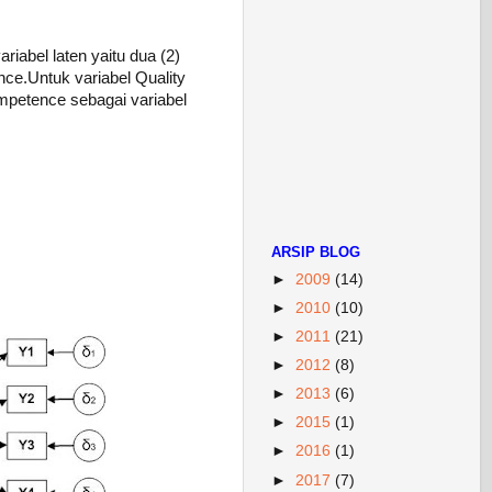
iabel laten yaitu dua (2)
nce.Untuk variabel Quality
ompetence sebagai variabel
ARSIP BLOG
►
2009
(14)
►
2010
(10)
►
2011
(21)
►
2012
(8)
►
2013
(6)
►
2015
(1)
►
2016
(1)
►
2017
(7)