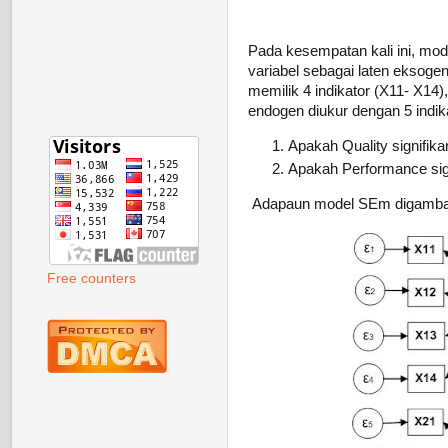
Pada kesempatan kali ini, mode
variabel sebagai laten eksoge
memilik 4 indikator (X11- X14
endogen diukur dengan 5 indika
Apakah Quality signifik
Apakah Performance sign
Adapaun model SEm digambarka
Free counters