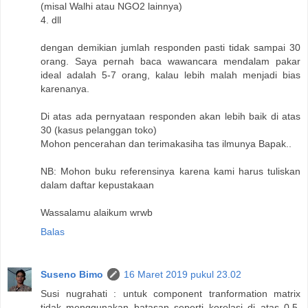
(misal Walhi atau NGO2 lainnya)
4. dll
dengan demikian jumlah responden pasti tidak sampai 30
orang. Saya pernah baca wawancara mendalam pakar
ideal adalah 5-7 orang, kalau lebih malah menjadi bias
karenanya.
Di atas ada pernyataan responden akan lebih baik di atas
30 (kasus pelanggan toko)
Mohon pencerahan dan terimakasiha tas ilmunya Bapak..
NB: Mohon buku referensinya karena kami harus tuliskan
dalam daftar kepustakaan
Wassalamu alaikum wrwb
Balas
Suseno Bimo
16 Maret 2019 pukul 23.02
Susi nugrahati : untuk component tranformation matrix
tidak menggunakan batasan seperti korelasi di atas 0.5.