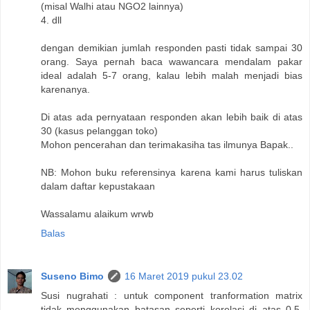
(misal Walhi atau NGO2 lainnya)
4. dll
dengan demikian jumlah responden pasti tidak sampai 30
orang. Saya pernah baca wawancara mendalam pakar
ideal adalah 5-7 orang, kalau lebih malah menjadi bias
karenanya.
Di atas ada pernyataan responden akan lebih baik di atas
30 (kasus pelanggan toko)
Mohon pencerahan dan terimakasiha tas ilmunya Bapak..
NB: Mohon buku referensinya karena kami harus tuliskan
dalam daftar kepustakaan
Wassalamu alaikum wrwb
Balas
Suseno Bimo
16 Maret 2019 pukul 23.02
Susi nugrahati : untuk component tranformation matrix
tidak menggunakan batasan seperti korelasi di atas 0.5.