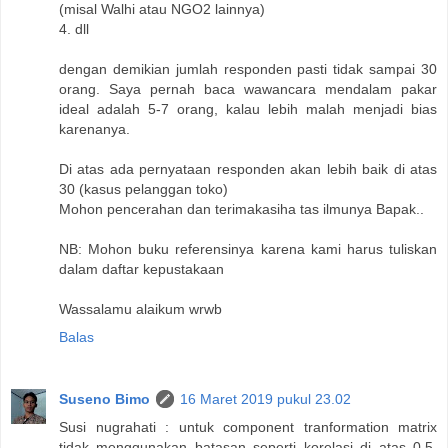
(misal Walhi atau NGO2 lainnya)
4. dll
dengan demikian jumlah responden pasti tidak sampai 30
orang. Saya pernah baca wawancara mendalam pakar
ideal adalah 5-7 orang, kalau lebih malah menjadi bias
karenanya.
Di atas ada pernyataan responden akan lebih baik di atas
30 (kasus pelanggan toko)
Mohon pencerahan dan terimakasiha tas ilmunya Bapak..
NB: Mohon buku referensinya karena kami harus tuliskan
dalam daftar kepustakaan
Wassalamu alaikum wrwb
Balas
Suseno Bimo
16 Maret 2019 pukul 23.02
Susi nugrahati : untuk component tranformation matrix
tidak menggunakan batasan seperti korelasi di atas 0.5.