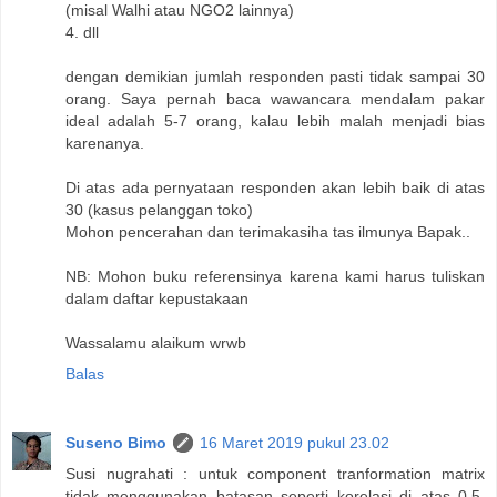
(misal Walhi atau NGO2 lainnya)
4. dll
dengan demikian jumlah responden pasti tidak sampai 30
orang. Saya pernah baca wawancara mendalam pakar
ideal adalah 5-7 orang, kalau lebih malah menjadi bias
karenanya.
Di atas ada pernyataan responden akan lebih baik di atas
30 (kasus pelanggan toko)
Mohon pencerahan dan terimakasiha tas ilmunya Bapak..
NB: Mohon buku referensinya karena kami harus tuliskan
dalam daftar kepustakaan
Wassalamu alaikum wrwb
Balas
Suseno Bimo
16 Maret 2019 pukul 23.02
Susi nugrahati : untuk component tranformation matrix
tidak menggunakan batasan seperti korelasi di atas 0.5.