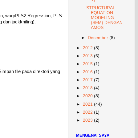
STRUCTURAL
EQUATION
sion, warpPLS2 Regression, PLS
MODELING
 dan jackknifing).
(SEM) DENGAN
AMOS
►
Desember
(8)
►
2012
(8)
►
2013
(6)
►
2015
(1)
Simpan file pada direktori yang
►
2016
(1)
►
2017
(7)
►
2018
(4)
►
2020
(8)
►
2021
(44)
►
2022
(1)
►
2023
(2)
MENGENAI SAYA