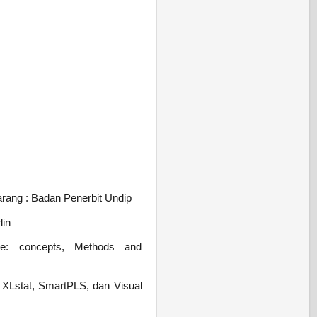
arang : Badan Penerbit Undip
lin
are: concepts, Methods and
e XLstat, SmartPLS, dan Visual