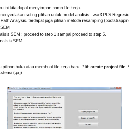
 ini kita dapat menyimpan nama file kerja.
 menyediakan seting pilihan untuk model analisis ; war3 PLS Regre
ath Analysis. terdapat juga pilihan metode resampling (bootstrapping
s SEM
lisis SEM : proceed to step 1 sampai proceed to step 5.
nalisis SEM.
 pilihan buka atau membuat file kerja baru. Pilih
create project file
. 
stensi (.prj)