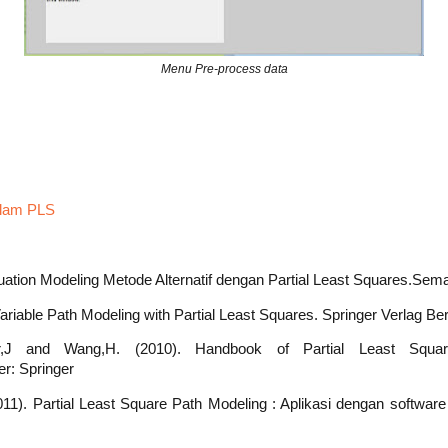
Menu Pre-process data
alam PLS
quation Modeling Metode Alternatif dengan Partial Least Squares.Sem
ariable Path Modeling with Partial Least Squares. Springer Verlag Ber
eller,J and Wang,H. (2010). Handbook of Partial Least Squ
er: Springer
1). Partial Least Square Path Modeling : Aplikasi dengan softwar