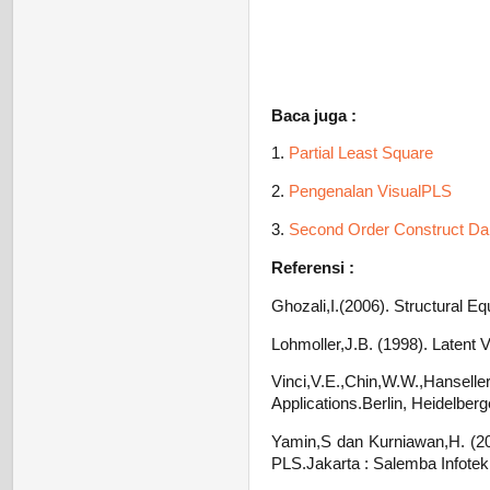
Baca juga :
1.
Partial Least Square
2.
Pengenalan VisualPLS
3.
Second Order Construct D
Referensi :
Ghozali,I.(2006). Structural E
Lohmoller,J.B. (1998). Latent V
Vinci,V.E.,Chin,W.W.,Hans
Applications.Berlin, Heidelberg
Yamin,S dan Kurniawan,H. (201
PLS.Jakarta : Salemba Infotek