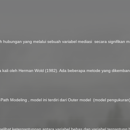
h hubungan yang melalui sebuah variabel mediasi secara signifikan 
a kali oleh Herman Wold (1982). Ada beberapa metode yang dikembang
ath Modeling , model ini terdiri dari Outer model (model pengukuran
elihat ketergantungan antara variabel bebas dan variabel tergantung b