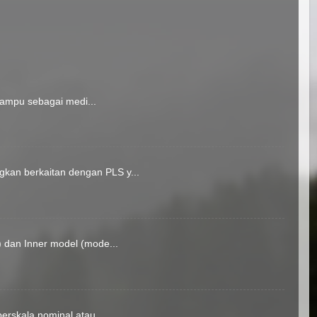
mampu sebagai medi...
kan berkaitan dengan PLS y...
) dan Inner model (mode...
erskala nominal atau ...