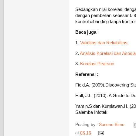
Sedangkan nilai korelasi denga
dengan pembelian sebesar 0.814
kontrol dibanding tanpa kontr
Baca juga
:
1.
Validitas dan Reliabilitas
2.
Analisis Korelasi dan Asosia
3.
Korelasi Pearson
Referensi
:
Field,A. (2009).Discovering St
Hall, J.L. (2010). A Guide to D
Yamin,S dan Kurniawan,H. (200
Salemba Infotek
Posting by :
Suseno Bimo
at
03.16