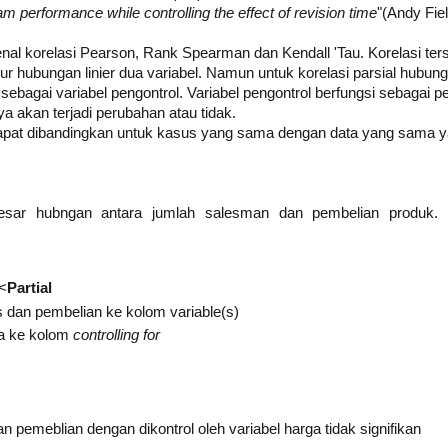
performance while controlling the effect of revision time
"(Andy Fiel
l korelasi Pearson, Rank Spearman dan Kendall 'Tau. Korelasi terse
 hubungan linier dua variabel. Namun untuk korelasi parsial hubunga
 sebagai variabel pengontrol. Variabel pengontrol berfungsi sebagai p
a akan terjadi perubahan atau tidak.
apat dibandingkan untuk kasus yang sama dengan data yang sama yai
besar hubngan antara jumlah salesman dan pembelian produk. S
<
Partial
 dan pembelian ke kolom variable(s)
a ke kolom
controlling for
 pemeblian dengan dikontrol oleh variabel harga tidak signifikan