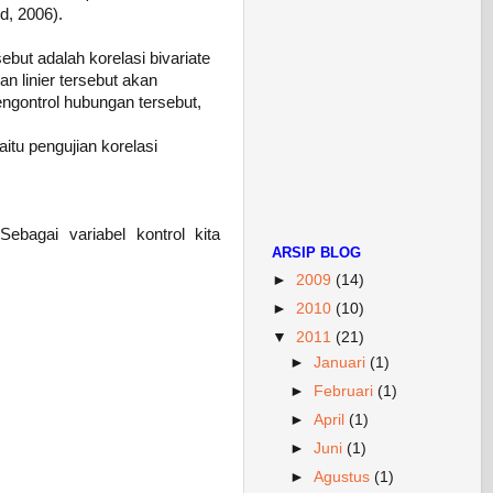
d, 2006).
but adalah korelasi bivariate
n linier tersebut akan
engontrol hubungan tersebut,
tu pengujian korelasi
ebagai variabel kontrol kita
ARSIP BLOG
►
2009
(14)
►
2010
(10)
▼
2011
(21)
►
Januari
(1)
►
Februari
(1)
►
April
(1)
►
Juni
(1)
►
Agustus
(1)