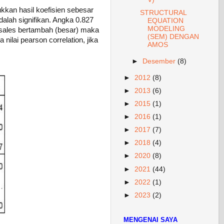
ukkan hasil koefisien sebesar
STRUCTURAL
dalah signifikan. Angka 0.827
EQUATION
MODELING
 sales bertambah (besar) maka
(SEM) DENGAN
nilai pearson correlation, jika
AMOS
►
Desember
(8)
►
2012
(8)
►
2013
(6)
►
2015
(1)
►
2016
(1)
►
2017
(7)
►
2018
(4)
►
2020
(8)
►
2021
(44)
►
2022
(1)
►
2023
(2)
MENGENAI SAYA