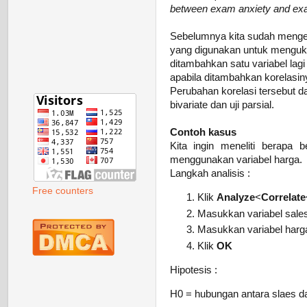
between exam anxiety and exam 
Sebelumnya kita sudah mengena
yang digunakan untuk mengukur
ditambahkan satu variabel lagi
apabila ditambahkan korelasiny
Perubahan korelasi tersebut d
bivariate dan uji parsial.
Contoh kasus
Kita ingin meneliti berapa 
menggunakan variabel harga.
Langkah analisis :
Free counters
Klik
Analyze
<
Correlate
Masukkan variabel sales
Masukkan variabel harg
Klik
OK
Hipotesis :
H0 = hubungan antara slaes dan