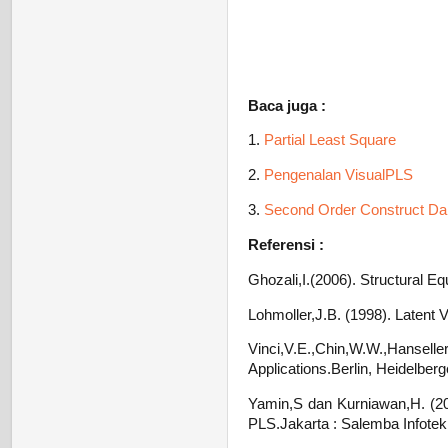
Baca juga :
1.
Partial Least Square
2.
Pengenalan VisualPLS
3.
Second Order Construct D
Referensi :
Ghozali,I.(2006). Structural E
Lohmoller,J.B. (1998). Latent V
Vinci,V.E.,Chin,W.W.,Hans
Applications.Berlin, Heidelberg
Yamin,S dan Kurniawan,H. (201
PLS.Jakarta : Salemba Infotek