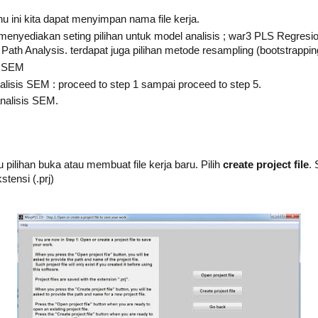
 ini kita dapat menyimpan nama file kerja.
 menyediakan seting pilihan untuk model analisis ; war3 PLS Regre
ath Analysis. terdapat juga pilihan metode resampling (bootstrapping
s SEM
lisis SEM : proceed to step 1 sampai proceed to step 5.
nalisis SEM.
 pilihan buka atau membuat file kerja baru. Pilih
create project file
. 
stensi (.prj)