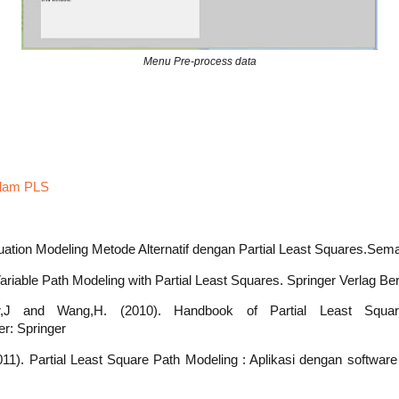
Menu Pre-process data
alam PLS
quation Modeling Metode Alternatif dengan Partial Least Squares.Sem
ariable Path Modeling with Partial Least Squares. Springer Verlag Ber
eller,J and Wang,H. (2010). Handbook of Partial Least Squ
er: Springer
1). Partial Least Square Path Modeling : Aplikasi dengan softwar