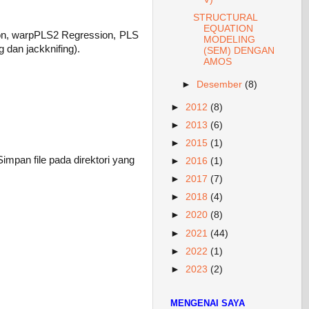
STRUCTURAL
EQUATION
sion, warpPLS2 Regression, PLS
MODELING
 dan jackknifing).
(SEM) DENGAN
AMOS
►
Desember
(8)
►
2012
(8)
►
2013
(6)
►
2015
(1)
Simpan file pada direktori yang
►
2016
(1)
►
2017
(7)
►
2018
(4)
►
2020
(8)
►
2021
(44)
►
2022
(1)
►
2023
(2)
MENGENAI SAYA