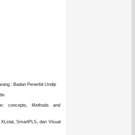
arang : Badan Penerbit Undip
lin
are: concepts, Methods and
e XLstat, SmartPLS, dan Visual