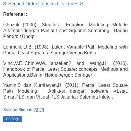
3.
Second Order Construct Dalam PLS
Referensi :
Ghozali,I.(2006). Structural Equation Modeling Metode
Alternatif dengan Partial Least Squares.Semarang : Badan
Penerbit Undip
Lohmoller,J.B. (1998). Latent Variable Path Modeling with
Partial Least Squares. Springer Verlag Berlin
Vinci,V.E.,Chin,W.W.,Hanseller,J and Wang,H. (2010).
Handbook of Partial Least Square: concepts, Methods and
Applications.Berlin, Heidelberger: Springer
Yamin,S dan Kurniawan,H. (2011). Partial Least Square
Path Modeling : Aplikasi dengan software XLstat,
SmartPLS, dan Visual PLS.Jakarta : Salemba Infotek
Suseno Bimo
at
23.29
Berbagi