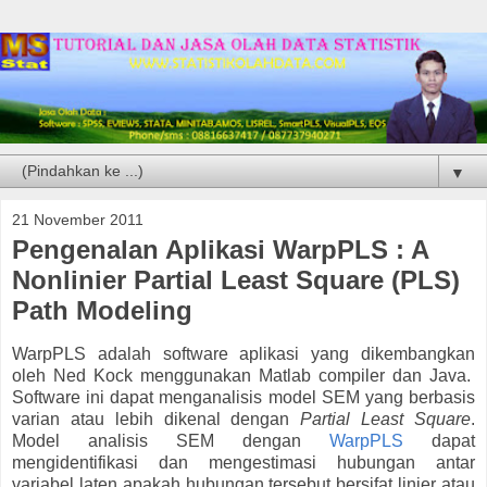
▼
21 November 2011
Pengenalan Aplikasi WarpPLS : A
Nonlinier Partial Least Square (PLS)
Path Modeling
WarpPLS adalah software aplikasi yang dikembangkan
oleh Ned Kock menggunakan Matlab compiler dan Java.
Software ini dapat menganalisis model SEM yang berbasis
varian atau lebih dikenal dengan
Partial Least Square
.
Model analisis SEM dengan
WarpPLS
dapat
mengidentifikasi dan mengestimasi hubungan antar
variabel laten apakah hubungan tersebut bersifat linier atau