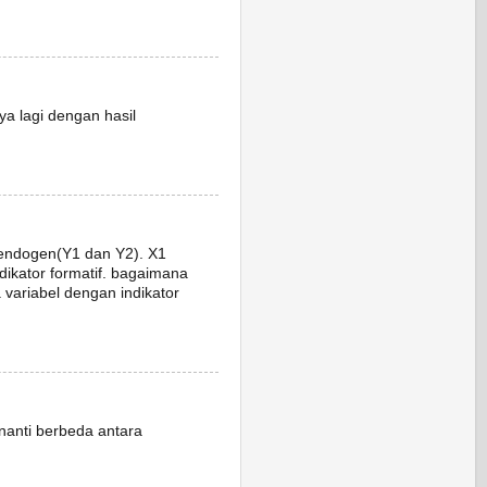
nya lagi dengan hasil
 endogen(Y1 dan Y2). X1
indikator formatif. bagaimana
 variabel dengan indikator
 nanti berbeda antara