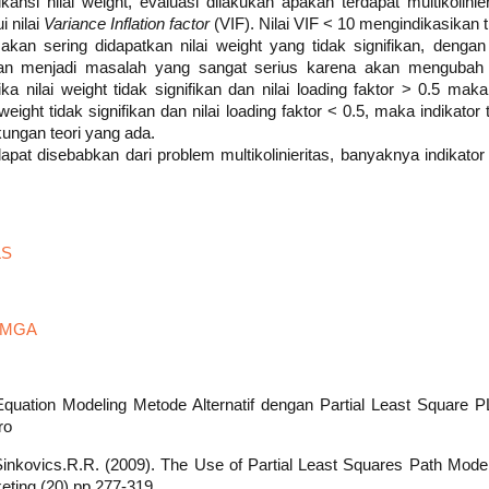
ifikansi nilai weight, evaluasi dilakukan apakah terdapat multikolini
 nilai
Variance Inflation factor
(VIF). Nilai VIF < 10 mengindikasikan ti
akan sering didapatkan nilai weight yang tidak signifikan, denga
 akan menjadi masalah yang sangat serius karena akan mengubah 
ika nilai weight tidak signifikan dan nilai loading faktor > 0.5 mak
i weight tidak signifikan dan nilai loading faktor < 0.5, maka indikator
ungan teori yang ada.
 dapat disebabkan dari problem multikolinieritas, banyaknya indikator 
LS
s MGA
l Equation Modeling Metode Alternatif dengan Partial Least Square
ro
Sinkovics.R.R. (2009). The Use of Partial Least Squares Path Modelin
eting (20).pp.277-319.