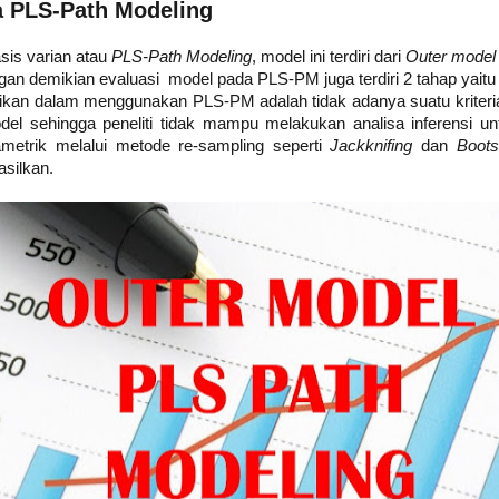
a PLS-Path Modeling
is varian atau
PLS-Path Modeling
, model ini terdiri dari
Outer mode
an demikian evaluasi model pada PLS-PM juga terdiri 2 tahap yaitu 
tikan dalam menggunakan PLS-PM adalah tidak adanya suatu kriteri
el sehingga peneliti tidak mampu melakukan analisa inferensi u
rametrik melalui metode re-sampling seperti
Jackknifing
dan
Boots
asilkan.