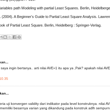
ariables path Modeling with partial Least Squares. Berlin, Heidelberge
 (2004). A Beginner's Guide to Partial Least Square Analysis. Lawre
ok of Partial Least Square. Berlin, Heidelberg : Springer-Verlag.
an...
saya ingin bertanya.. arti nilai AVE=1 itu apa ya ,Pak? apakah nilai A
10.35
an...
ria uji konvergen validity dari indikator pada level konstruknya. nilai AV
 memiliki besarnya varian yang dikandung pada konstruk adlh sempurna.