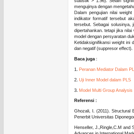
statistik > 1.96). Selain sign
mengujinya dengan mengetahui
Dalam pengujian nilai weight 
indikator formatif tersebut
tersebut. Sebagai solusinya, j
dipertahankan. tetapi jika nila
model dengan persyaratan duk
Ketidaksignifikansi weight ini
dan negatif (suppresor effect).
Baca juga
:
1.
Peranan Mediator Dalam P
2.
Uji Inner Model dalam PLS
3.
Model Multi Group Analysi
Referensi :
Ghozali, I. (2011). Structura
Penerbit Universitas Diponego
Henseller, J.,Ringle,C.M and 
Advances in International Mark