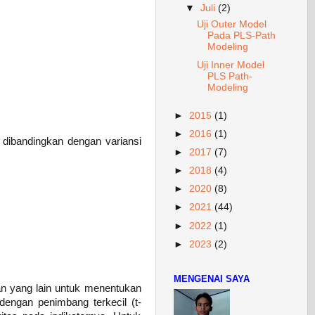
▼
Juli
(2)
Uji Outer Model
Pada PLS-Path
Modeling
Uji Inner Model
PLS Path-
Modeling
►
2015
(1)
►
2016
(1)
 dibandingkan dengan variansi
►
2017
(7)
►
2018
(4)
►
2020
(8)
►
2021
(44)
►
2022
(1)
►
2023
(2)
MENGENAI SAYA
an yang lain untuk menentukan
dengan penimbang terkecil (t-