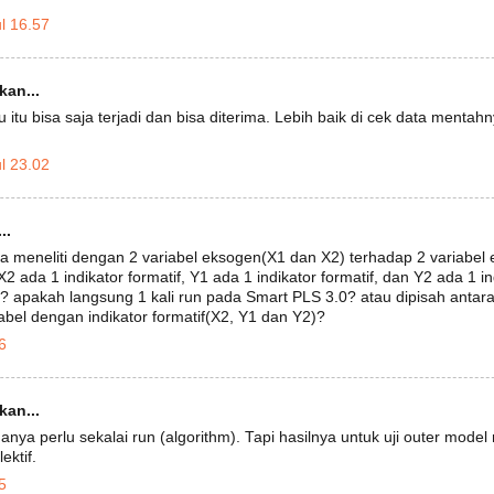
l 16.57
an...
u itu bisa saja terjadi dan bisa diterima. Lebih baik di cek data mentah
l 23.02
..
 meneliti dengan 2 variabel eksogen(X1 dan X2) terhadap 2 variabel
, X2 ada 1 indikator formatif, Y1 ada 1 indikator formatif, dan Y2 ada 1 
? apakah langsung 1 kali run pada Smart PLS 3.0? atau dipisah antara
iabel dengan indikator formatif(X2, Y1 dan Y2)?
6
an...
hanya perlu sekalai run (algorithm). Tapi hasilnya untuk uji outer model
ektif.
5