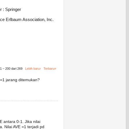
r : Springer
nce Erlbaum Association, Inc.
1 – 200 dari 269
Lebih baru›
Terbaru»
VE=1 jarang ditemukan?
E antara 0-1. Jika nilai
 Nilai AVE =1 terjadi pd