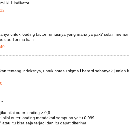
liki 1 indikator.
.12
rtanya untuk loading factor rumusnya yang mana ya pak? selain mem
eluar. Terima kaih
.40
an tentang indeksnya, untuk notasu sigma i berarti sebanyak jumlah in
30
..
jika nilai outer loading > 0,6
ki nilai outer loading mendekati sempuna yaitu 0,999
atau itu bisa saja terjadi dan itu dapat diterima