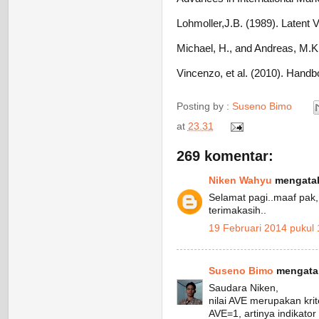
Lohmoller,J.B. (1989). Latent V
Michael, H., and Andreas, M.K.
Vincenzo, et al. (2010). Handbo
Posting by :
Suseno Bimo
at
23.31
269 komentar:
Niken Wahyu
mengatak
Selamat pagi..maaf pak, 
terimakasih..
19 Februari 2014 pukul 
Suseno Bimo
mengatak
Saudara Niken,
nilai AVE merupakan krite
AVE=1, artinya indikator