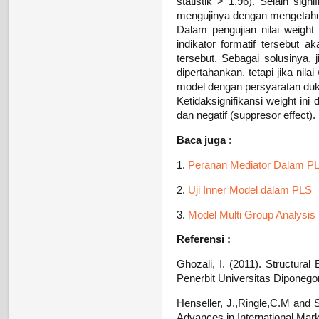
statistik > 1.96). Selain sign
mengujinya dengan mengetahui
Dalam pengujian nilai weight 
indikator formatif tersebut
tersebut. Sebagai solusinya, j
dipertahankan. tetapi jika nila
model dengan persyaratan duk
Ketidaksignifikansi weight ini
dan negatif (suppresor effect).
Baca juga
:
1.
Peranan Mediator Dalam P
2.
Uji Inner Model dalam PLS
3.
Model Multi Group Analysi
Referensi :
Ghozali, I. (2011). Structura
Penerbit Universitas Diponego
Henseller, J.,Ringle,C.M and 
Advances in International Mark