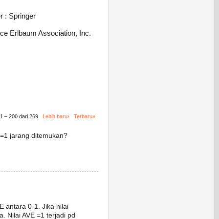
r : Springer
nce Erlbaum Association, Inc.
1 – 200 dari 269
Lebih baru›
Terbaru»
VE=1 jarang ditemukan?
E antara 0-1. Jika nilai
 Nilai AVE =1 terjadi pd