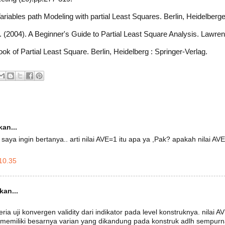
ariables path Modeling with partial Least Squares. Berlin, Heidelberge
 (2004). A Beginner's Guide to Partial Least Square Analysis. Lawre
ok of Partial Least Square. Berlin, Heidelberg : Springer-Verlag.
an...
saya ingin bertanya.. arti nilai AVE=1 itu apa ya ,Pak? apakah nilai A
10.35
an...
ria uji konvergen validity dari indikator pada level konstruknya. nilai AV
 memiliki besarnya varian yang dikandung pada konstruk adlh sempurna.