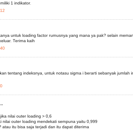
liki 1 indikator.
.12
rtanya untuk loading factor rumusnya yang mana ya pak? selain mem
eluar. Terima kaih
.40
an tentang indeksnya, untuk notasu sigma i berarti sebanyak jumlah in
30
..
jika nilai outer loading > 0,6
ki nilai outer loading mendekati sempuna yaitu 0,999
atau itu bisa saja terjadi dan itu dapat diterima