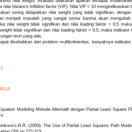
ifikansi nilai weight, evaluasi dilakukan apakah terdapat multikolini
 nilai
Variance Inflation factor
(VIF). Nilai VIF < 10 mengindikasikan ti
akan sering didapatkan nilai weight yang tidak signifikan, denga
 akan menjadi masalah yang sangat serius karena akan mengubah 
ika nilai weight tidak signifikan dan nilai loading faktor > 0.5 mak
i weight tidak signifikan dan nilai loading faktor < 0.5, maka indikator
ungan teori yang ada.
 dapat disebabkan dari problem multikolinieritas, banyaknya indikator 
LS
s MGA
l Equation Modeling Metode Alternatif dengan Partial Least Square
ro
Sinkovics.R.R. (2009). The Use of Partial Least Squares Path Modelin
eting (20).pp.277-319.