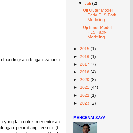
▼
Juli
(2)
Uji Outer Model
Pada PLS-Path
Modeling
Uji Inner Model
PLS Path-
Modeling
►
2015
(1)
►
2016
(1)
 dibandingkan dengan variansi
►
2017
(7)
►
2018
(4)
►
2020
(8)
►
2021
(44)
►
2022
(1)
►
2023
(2)
MENGENAI SAYA
an yang lain untuk menentukan
dengan penimbang terkecil (t-