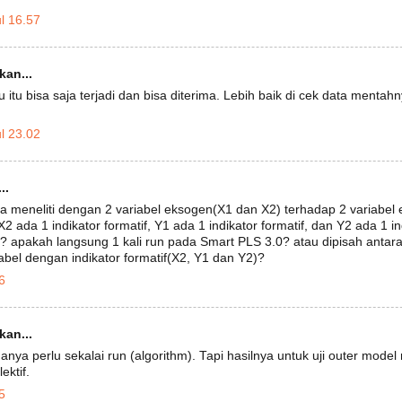
l 16.57
an...
u itu bisa saja terjadi dan bisa diterima. Lebih baik di cek data mentah
l 23.02
..
 meneliti dengan 2 variabel eksogen(X1 dan X2) terhadap 2 variabel
, X2 ada 1 indikator formatif, Y1 ada 1 indikator formatif, dan Y2 ada 1 
? apakah langsung 1 kali run pada Smart PLS 3.0? atau dipisah antara
iabel dengan indikator formatif(X2, Y1 dan Y2)?
6
an...
hanya perlu sekalai run (algorithm). Tapi hasilnya untuk uji outer model
ektif.
5