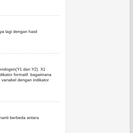
nya lagi dengan hasil
 endogen(Y1 dan Y2). X1
indikator formatif. bagaimana
 variabel dengan indikator
 nanti berbeda antara