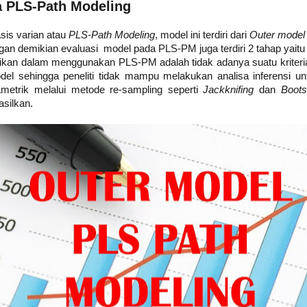
a PLS-Path Modeling
is varian atau
PLS-Path Modeling
, model ini terdiri dari
Outer mode
an demikian evaluasi model pada PLS-PM juga terdiri 2 tahap yaitu 
tikan dalam menggunakan PLS-PM adalah tidak adanya suatu kriteri
el sehingga peneliti tidak mampu melakukan analisa inferensi u
rametrik melalui metode re-sampling seperti
Jackknifing
dan
Boots
asilkan.