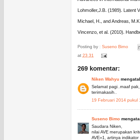
Lohmoller,J.B. (1989). Latent V
Michael, H., and Andreas, M.K.
Vincenzo, et al. (2010). Handbo
Posting by :
Suseno Bimo
at
23.31
269 komentar:
Niken Wahyu
mengatak
Selamat pagi..maaf pak, 
terimakasih..
19 Februari 2014 pukul 
Suseno Bimo
mengatak
Saudara Niken,
nilai AVE merupakan krite
AVE=1, artinya indikator