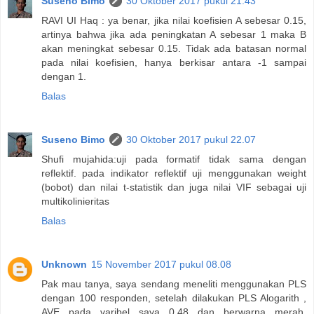
Suseno Bimo
30 Oktober 2017 pukul 21.43
RAVI UI Haq : ya benar, jika nilai koefisien A sebesar 0.15,
artinya bahwa jika ada peningkatan A sebesar 1 maka B
akan meningkat sebesar 0.15. Tidak ada batasan normal
pada nilai koefisien, hanya berkisar antara -1 sampai
dengan 1.
Balas
Suseno Bimo
30 Oktober 2017 pukul 22.07
Shufi mujahida:uji pada formatif tidak sama dengan
reflektif. pada indikator reflektif uji menggunakan weight
(bobot) dan nilai t-statistik dan juga nilai VIF sebagai uji
multikolinieritas
Balas
Unknown
15 November 2017 pukul 08.08
Pak mau tanya, saya sendang meneliti menggunakan PLS
dengan 100 responden, setelah dilakukan PLS Alogarith ,
AVE pada varibel saya 0,48 dan berwarna merah.