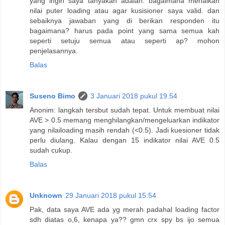
yang ingin saya tanyakan adalah. bagaimana menaikan
nilai puter loading atau agar kusisioner saya valid. dan
sebaiknya jawaban yang di berikan responden itu
bagaimana? harus pada point yang sama semua kah
seperti setuju semua atau seperti ap? mohon
penjelasannya.
Balas
Suseno Bimo
3 Januari 2018 pukul 19.54
Anonim: langkah tersbut sudah tepat. Untuk membuat nilai
AVE > 0.5 memang menghilangkan/mengeluarkan indikator
yang nilailoading masih rendah (<0.5). Jadi kuesioner tidak
perlu diulang. Kalau dengan 15 indikator nilai AVE 0.5
sudah cukup.
Balas
Unknown
29 Januari 2018 pukul 15.54
Pak, data saya AVE ada yg merah padahal loading factor
sdh diatas o,6, kenapa ya?? gmn crx spy bs ijo semua