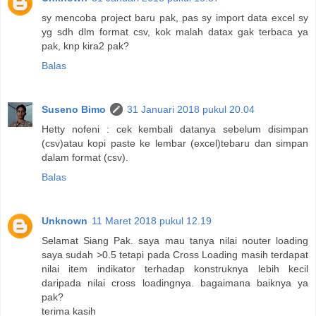
sy mencoba project baru pak, pas sy import data excel sy
yg sdh dlm format csv, kok malah datax gak terbaca ya
pak, knp kira2 pak?
Balas
Suseno Bimo
31 Januari 2018 pukul 20.04
Hetty nofeni : cek kembali datanya sebelum disimpan
(csv)atau kopi paste ke lembar (excel)tebaru dan simpan
dalam format (csv).
Balas
Unknown
11 Maret 2018 pukul 12.19
Selamat Siang Pak. saya mau tanya nilai nouter loading
saya sudah >0.5 tetapi pada Cross Loading masih terdapat
nilai item indikator terhadap konstruknya lebih kecil
daripada nilai cross loadingnya. bagaimana baiknya ya
pak?
terima kasih