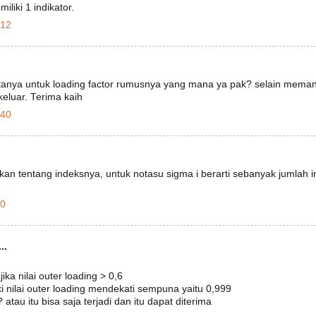
liki 1 indikator.
.12
rtanya untuk loading factor rumusnya yang mana ya pak? selain mem
eluar. Terima kaih
.40
an tentang indeksnya, untuk notasu sigma i berarti sebanyak jumlah in
30
..
jika nilai outer loading > 0,6
ki nilai outer loading mendekati sempuna yaitu 0,999
atau itu bisa saja terjadi dan itu dapat diterima