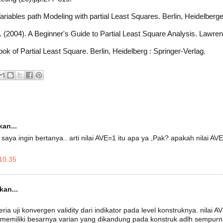
ariables path Modeling with partial Least Squares. Berlin, Heidelberge
 (2004). A Beginner's Guide to Partial Least Square Analysis. Lawre
ok of Partial Least Square. Berlin, Heidelberg : Springer-Verlag.
an...
saya ingin bertanya.. arti nilai AVE=1 itu apa ya ,Pak? apakah nilai A
10.35
an...
ria uji konvergen validity dari indikator pada level konstruknya. nilai AV
 memiliki besarnya varian yang dikandung pada konstruk adlh sempurna.