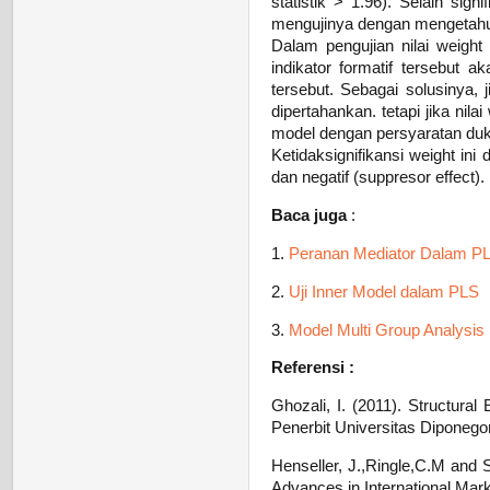
statistik > 1.96). Selain sign
mengujinya dengan mengetahui
Dalam pengujian nilai weight 
indikator formatif tersebut
tersebut. Sebagai solusinya, j
dipertahankan. tetapi jika nila
model dengan persyaratan duk
Ketidaksignifikansi weight ini
dan negatif (suppresor effect).
Baca juga
:
1.
Peranan Mediator Dalam P
2.
Uji Inner Model dalam PLS
3.
Model Multi Group Analysi
Referensi :
Ghozali, I. (2011). Structura
Penerbit Universitas Diponego
Henseller, J.,Ringle,C.M and 
Advances in International Mark