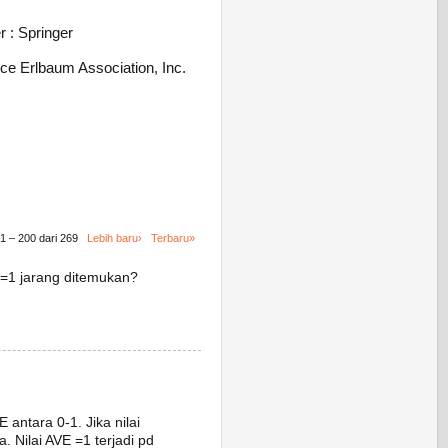
r : Springer
nce Erlbaum Association, Inc.
1 – 200 dari 269
Lebih baru›
Terbaru»
VE=1 jarang ditemukan?
E antara 0-1. Jika nilai
 Nilai AVE =1 terjadi pd