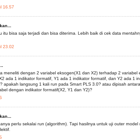
l 16.57
an...
u itu bisa saja terjadi dan bisa diterima. Lebih baik di cek data mentah
l 23.02
..
 meneliti dengan 2 variabel eksogen(X1 dan X2) terhadap 2 variabel
, X2 ada 1 indikator formatif, Y1 ada 1 indikator formatif, dan Y2 ada 1 
? apakah langsung 1 kali run pada Smart PLS 3.0? atau dipisah antara
iabel dengan indikator formatif(X2, Y1 dan Y2)?
6
an...
hanya perlu sekalai run (algorithm). Tapi hasilnya untuk uji outer model
ektif.
5