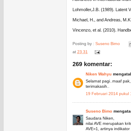
Lohmoller,J.B. (1989). Latent V
Michael, H., and Andreas, M.K.
Vincenzo, et al. (2010). Handbo
Posting by :
Suseno Bimo
at
23.31
269 komentar:
Niken Wahyu
mengatak
Selamat pagi..maaf pak, 
terimakasih..
19 Februari 2014 pukul 
Suseno Bimo
mengatak
Saudara Niken,
nilai AVE merupakan krite
AVE=1, artinya indikator