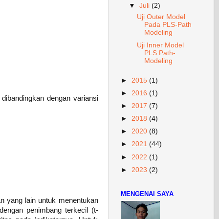
▼
Juli
(2)
Uji Outer Model
Pada PLS-Path
Modeling
Uji Inner Model
PLS Path-
Modeling
►
2015
(1)
►
2016
(1)
 dibandingkan dengan variansi
►
2017
(7)
►
2018
(4)
►
2020
(8)
►
2021
(44)
►
2022
(1)
►
2023
(2)
MENGENAI SAYA
an yang lain untuk menentukan
dengan penimbang terkecil (t-