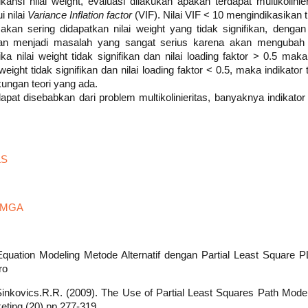
ifikansi nilai weight, evaluasi dilakukan apakah terdapat multikolini
 nilai
Variance Inflation factor
(VIF). Nilai VIF < 10 mengindikasikan ti
akan sering didapatkan nilai weight yang tidak signifikan, denga
 akan menjadi masalah yang sangat serius karena akan mengubah 
ika nilai weight tidak signifikan dan nilai loading faktor > 0.5 mak
i weight tidak signifikan dan nilai loading faktor < 0.5, maka indikator
ungan teori yang ada.
 dapat disebabkan dari problem multikolinieritas, banyaknya indikator 
LS
s MGA
l Equation Modeling Metode Alternatif dengan Partial Least Square
ro
Sinkovics.R.R. (2009). The Use of Partial Least Squares Path Modelin
eting (20).pp.277-319.