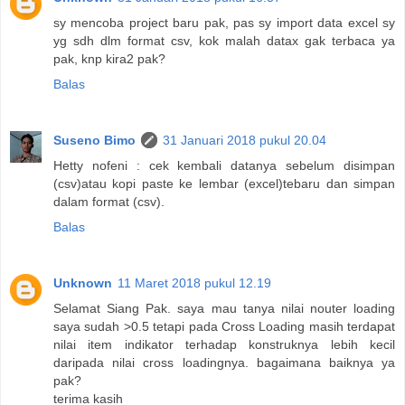
sy mencoba project baru pak, pas sy import data excel sy
yg sdh dlm format csv, kok malah datax gak terbaca ya
pak, knp kira2 pak?
Balas
Suseno Bimo
31 Januari 2018 pukul 20.04
Hetty nofeni : cek kembali datanya sebelum disimpan
(csv)atau kopi paste ke lembar (excel)tebaru dan simpan
dalam format (csv).
Balas
Unknown
11 Maret 2018 pukul 12.19
Selamat Siang Pak. saya mau tanya nilai nouter loading
saya sudah >0.5 tetapi pada Cross Loading masih terdapat
nilai item indikator terhadap konstruknya lebih kecil
daripada nilai cross loadingnya. bagaimana baiknya ya
pak?
terima kasih