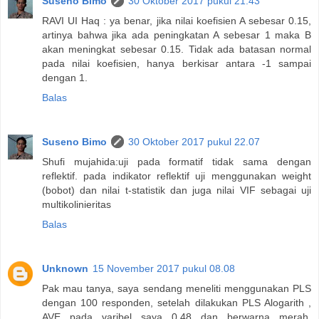
Suseno Bimo
30 Oktober 2017 pukul 21.43
RAVI UI Haq : ya benar, jika nilai koefisien A sebesar 0.15,
artinya bahwa jika ada peningkatan A sebesar 1 maka B
akan meningkat sebesar 0.15. Tidak ada batasan normal
pada nilai koefisien, hanya berkisar antara -1 sampai
dengan 1.
Balas
Suseno Bimo
30 Oktober 2017 pukul 22.07
Shufi mujahida:uji pada formatif tidak sama dengan
reflektif. pada indikator reflektif uji menggunakan weight
(bobot) dan nilai t-statistik dan juga nilai VIF sebagai uji
multikolinieritas
Balas
Unknown
15 November 2017 pukul 08.08
Pak mau tanya, saya sendang meneliti menggunakan PLS
dengan 100 responden, setelah dilakukan PLS Alogarith ,
AVE pada varibel saya 0,48 dan berwarna merah.