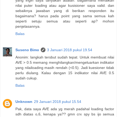
yang ingin saya tanyakan adalah. bagaimana menaikan
nilai puter loading atau agar kusisioner saya valid. dan
sebaiknya jawaban yang di berikan responden itu
bagaimana? harus pada point yang sama semua kah
seperti setuju semua atau seperti ap? mohon
penjelasannya.
Balas
Suseno Bimo
3 Januari 2018 pukul 19.54
Anonim: langkah tersbut sudah tepat. Untuk membuat nilai
AVE > 0.5 memang menghilangkan/mengeluarkan indikator
yang nilailoading masih rendah (<0.5). Jadi kuesioner tidak
perlu diulang. Kalau dengan 15 indikator nilai AVE 0.5
sudah cukup.
Balas
Unknown
29 Januari 2018 pukul 15.54
Pak, data saya AVE ada yg merah padahal loading factor
sdh diatas o,6, kenapa ya?? gmn crx spy bs ijo semua