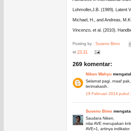
Lohmoller,J.B. (1989). Latent V
Michael, H., and Andreas, M.K.
Vincenzo, et al. (2010). Handbo
Posting by :
Suseno Bimo
at
23.31
269 komentar:
Niken Wahyu
mengatak
Selamat pagi..maaf pak, 
terimakasih..
19 Februari 2014 pukul 
Suseno Bimo
mengatak
Saudara Niken,
nilai AVE merupakan krite
AVE=1, artinya indikator