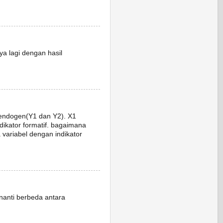
nya lagi dengan hasil
 endogen(Y1 dan Y2). X1
indikator formatif. bagaimana
 variabel dengan indikator
 nanti berbeda antara