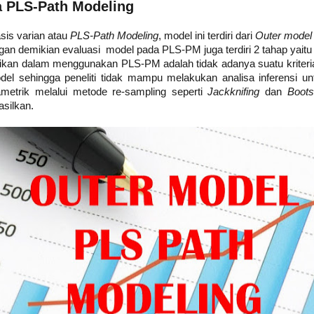
a PLS-Path Modeling
is varian atau
PLS-Path Modeling
, model ini terdiri dari
Outer mode
an demikian evaluasi model pada PLS-PM juga terdiri 2 tahap yaitu 
tikan dalam menggunakan PLS-PM adalah tidak adanya suatu kriteri
el sehingga peneliti tidak mampu melakukan analisa inferensi u
rametrik melalui metode re-sampling seperti
Jackknifing
dan
Boots
asilkan.