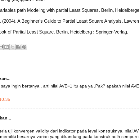
ariables path Modeling with partial Least Squares. Berlin, Heidelberge
 (2004). A Beginner's Guide to Partial Least Square Analysis. Lawre
ok of Partial Least Square. Berlin, Heidelberg : Springer-Verlag.
an...
saya ingin bertanya.. arti nilai AVE=1 itu apa ya ,Pak? apakah nilai A
10.35
an...
ria uji konvergen validity dari indikator pada level konstruknya. nilai AV
 memiliki besarnya varian yang dikandung pada konstruk adlh sempurna.