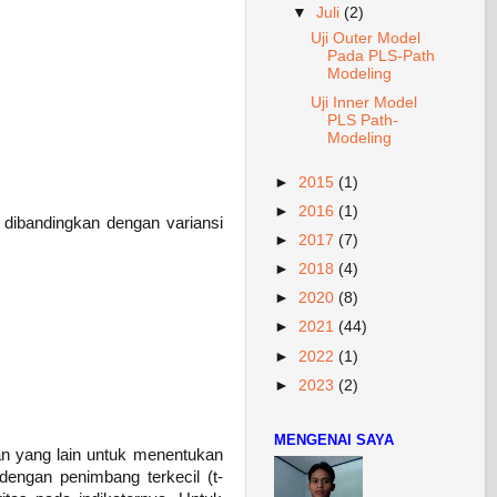
▼
Juli
(2)
Uji Outer Model
Pada PLS-Path
Modeling
Uji Inner Model
PLS Path-
Modeling
►
2015
(1)
►
2016
(1)
 dibandingkan dengan variansi
►
2017
(7)
►
2018
(4)
►
2020
(8)
►
2021
(44)
►
2022
(1)
►
2023
(2)
MENGENAI SAYA
an yang lain untuk menentukan
dengan penimbang terkecil (t-