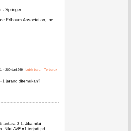
r : Springer
nce Erlbaum Association, Inc.
1 – 200 dari 269
Lebih baru›
Terbaru»
VE=1 jarang ditemukan?
E antara 0-1. Jika nilai
 Nilai AVE =1 terjadi pd