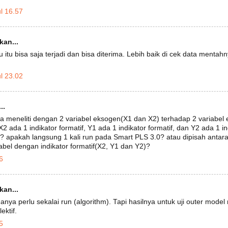
l 16.57
an...
u itu bisa saja terjadi dan bisa diterima. Lebih baik di cek data mentah
l 23.02
..
 meneliti dengan 2 variabel eksogen(X1 dan X2) terhadap 2 variabel
, X2 ada 1 indikator formatif, Y1 ada 1 indikator formatif, dan Y2 ada 1 
? apakah langsung 1 kali run pada Smart PLS 3.0? atau dipisah antara
iabel dengan indikator formatif(X2, Y1 dan Y2)?
6
an...
hanya perlu sekalai run (algorithm). Tapi hasilnya untuk uji outer model
ektif.
5