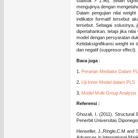
statistik > 1.96). Selain sign
mengujinya dengan mengetahui
Dalam pengujian nilai weight 
indikator formatif tersebut
tersebut. Sebagai solusinya, j
dipertahankan. tetapi jika nila
model dengan persyaratan duk
Ketidaksignifikansi weight ini
dan negatif (suppresor effect).
Baca juga
:
1.
Peranan Mediator Dalam P
2.
Uji Inner Model dalam PLS
3.
Model Multi Group Analysi
Referensi :
Ghozali, I. (2011). Structura
Penerbit Universitas Diponego
Henseller, J.,Ringle,C.M and 
Advances in International Mark