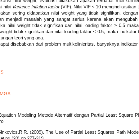
ifikansi nilai weight, evaluasi dilakukan apakah terdapat multikolini
 nilai
Variance Inflation factor
(VIF). Nilai VIF < 10 mengindikasikan ti
akan sering didapatkan nilai weight yang tidak signifikan, denga
 akan menjadi masalah yang sangat serius karena akan mengubah 
ika nilai weight tidak signifikan dan nilai loading faktor > 0.5 mak
i weight tidak signifikan dan nilai loading faktor < 0.5, maka indikator
ungan teori yang ada.
 dapat disebabkan dari problem multikolinieritas, banyaknya indikator 
LS
s MGA
l Equation Modeling Metode Alternatif dengan Partial Least Square
ro
Sinkovics.R.R. (2009). The Use of Partial Least Squares Path Modelin
eting (20).pp.277-319.