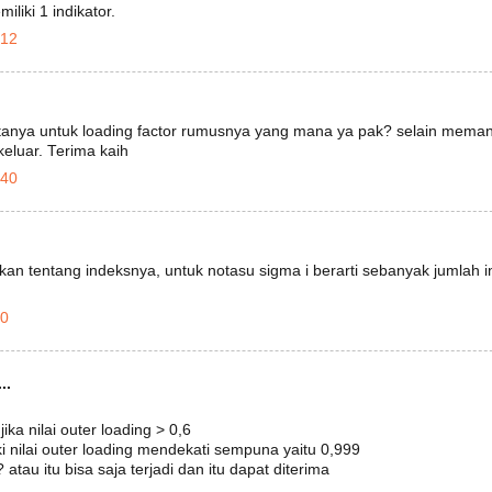
liki 1 indikator.
.12
rtanya untuk loading factor rumusnya yang mana ya pak? selain mem
eluar. Terima kaih
.40
an tentang indeksnya, untuk notasu sigma i berarti sebanyak jumlah in
30
..
jika nilai outer loading > 0,6
ki nilai outer loading mendekati sempuna yaitu 0,999
atau itu bisa saja terjadi dan itu dapat diterima