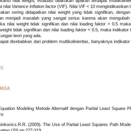
ifikansi nilai weight, evaluasi dilakukan apakah terdapat multikolini
 nilai
Variance Inflation factor
(VIF). Nilai VIF < 10 mengindikasikan ti
akan sering didapatkan nilai weight yang tidak signifikan, denga
 akan menjadi masalah yang sangat serius karena akan mengubah 
ika nilai weight tidak signifikan dan nilai loading faktor > 0.5 mak
i weight tidak signifikan dan nilai loading faktor < 0.5, maka indikator
ungan teori yang ada.
 dapat disebabkan dari problem multikolinieritas, banyaknya indikator 
LS
s MGA
l Equation Modeling Metode Alternatif dengan Partial Least Square
ro
Sinkovics.R.R. (2009). The Use of Partial Least Squares Path Modelin
eting (20).pp.277-319.