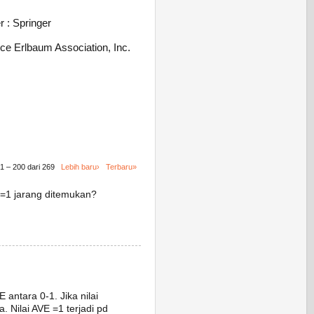
r : Springer
nce Erlbaum Association, Inc.
1 – 200 dari 269
Lebih baru›
Terbaru»
VE=1 jarang ditemukan?
E antara 0-1. Jika nilai
 Nilai AVE =1 terjadi pd