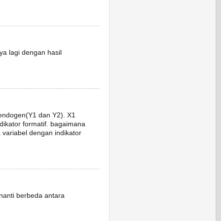
nya lagi dengan hasil
 endogen(Y1 dan Y2). X1
indikator formatif. bagaimana
 variabel dengan indikator
 nanti berbeda antara