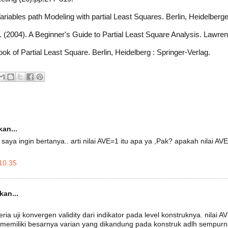
ariables path Modeling with partial Least Squares. Berlin, Heidelberge
 (2004). A Beginner's Guide to Partial Least Square Analysis. Lawre
ok of Partial Least Square. Berlin, Heidelberg : Springer-Verlag.
an...
saya ingin bertanya.. arti nilai AVE=1 itu apa ya ,Pak? apakah nilai A
10.35
an...
ria uji konvergen validity dari indikator pada level konstruknya. nilai AV
 memiliki besarnya varian yang dikandung pada konstruk adlh sempurna.