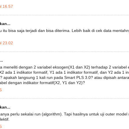
l 16.57
an...
u itu bisa saja terjadi dan bisa diterima. Lebih baik di cek data mentah
l 23.02
..
 meneliti dengan 2 variabel eksogen(X1 dan X2) terhadap 2 variabel
, X2 ada 1 indikator formatif, Y1 ada 1 indikator formatif, dan Y2 ada 1 
? apakah langsung 1 kali run pada Smart PLS 3.0? atau dipisah antara
iabel dengan indikator formatif(X2, Y1 dan Y2)?
6
an...
hanya perlu sekalai run (algorithm). Tapi hasilnya untuk uji outer model
ektif.
5