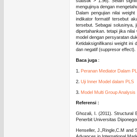
statistik > 1.96). Selain sign
mengujinya dengan mengetahui
Dalam pengujian nilai weight 
indikator formatif tersebut
tersebut. Sebagai solusinya, j
dipertahankan. tetapi jika nila
model dengan persyaratan duk
Ketidaksignifikansi weight ini
dan negatif (suppresor effect).
Baca juga
:
1.
Peranan Mediator Dalam P
2.
Uji Inner Model dalam PLS
3.
Model Multi Group Analysi
Referensi :
Ghozali, I. (2011). Structura
Penerbit Universitas Diponego
Henseller, J.,Ringle,C.M and 
Advances in International Mark