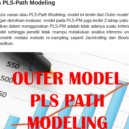
a PLS-Path Modeling
is varian atau
PLS-Path Modeling
, model ini terdiri dari
Outer mode
an demikian evaluasi model pada PLS-PM juga terdiri 2 tahap yaitu 
tikan dalam menggunakan PLS-PM adalah tidak adanya suatu kriteri
el sehingga peneliti tidak mampu melakukan analisa inferensi u
rametrik melalui metode re-sampling seperti
Jackknifing
dan
Boots
asilkan.