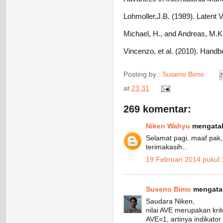
Lohmoller,J.B. (1989). Latent V
Michael, H., and Andreas, M.K.
Vincenzo, et al. (2010). Handbo
Posting by :
Suseno Bimo
at
23.31
269 komentar:
Niken Wahyu
mengatak
Selamat pagi..maaf pak, 
terimakasih..
19 Februari 2014 pukul 
Suseno Bimo
mengatak
Saudara Niken,
nilai AVE merupakan krite
AVE=1, artinya indikator