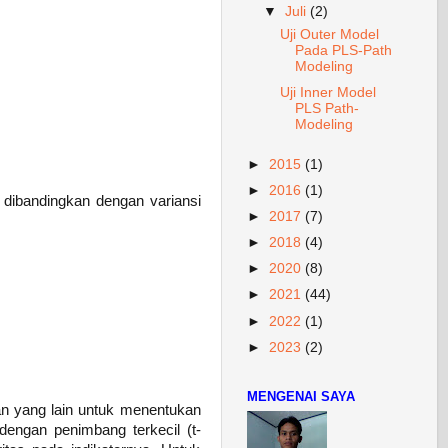
▼
Juli
(2)
Uji Outer Model
Pada PLS-Path
Modeling
Uji Inner Model
PLS Path-
Modeling
►
2015
(1)
►
2016
(1)
 dibandingkan dengan variansi
►
2017
(7)
►
2018
(4)
►
2020
(8)
►
2021
(44)
►
2022
(1)
►
2023
(2)
MENGENAI SAYA
an yang lain untuk menentukan
dengan penimbang terkecil (t-