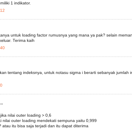
liki 1 indikator.
.12
rtanya untuk loading factor rumusnya yang mana ya pak? selain mem
eluar. Terima kaih
.40
an tentang indeksnya, untuk notasu sigma i berarti sebanyak jumlah in
30
..
jika nilai outer loading > 0,6
ki nilai outer loading mendekati sempuna yaitu 0,999
atau itu bisa saja terjadi dan itu dapat diterima