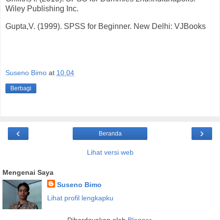
Wiley Publishing Inc.
Gupta,V. (1999). SPSS for Beginner. New Delhi: VJBooks
Suseno Bimo
at
10.04
Berbagi
‹
›
Beranda
Lihat versi web
Mengenai Saya
Suseno Bimo
Lihat profil lengkapku
Diberdayakan oleh
Blogger
.