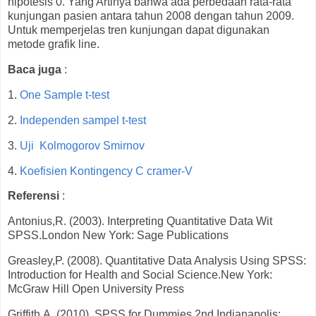
hipotesis 0. Yang Artinya bahwa ada perbedaan rata-rata
kunjungan pasien antara tahun 2008 dengan tahun 2009.
Untuk memperjelas tren kunjungan dapat digunakan
metode grafik line.
Baca juga
:
1.
One Sample t-test
2.
Independen sampel t-test
3.
Uji Kolmogorov Smirnov
4.
Koefisien Kontingency C cramer-V
Referensi
:
Antonius,R. (2003). Interpreting Quantitative Data Wit
SPSS.London New York: Sage Publications
Greasley,P. (2008). Quantitative Data Analysis Using SPSS:
Introduction for Health and Social Science.New York:
McGraw Hill Open University Press
Griffith,A. (2010). SPSS for Dummies 2nd.Indianapolis: