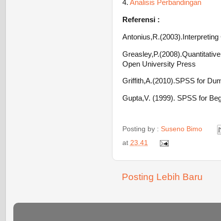
4.
Analisis Perbandingan
Referensi :
Antonius,R.(2003).Interpretin
Greasley,P.(2008).Quantitativ
Open University Press
Griffith,A.(2010).SPSS for Dum
Gupta,V. (1999). SPSS for Be
Posting by :
Suseno Bimo
at
23.41
Posting Lebih Baru