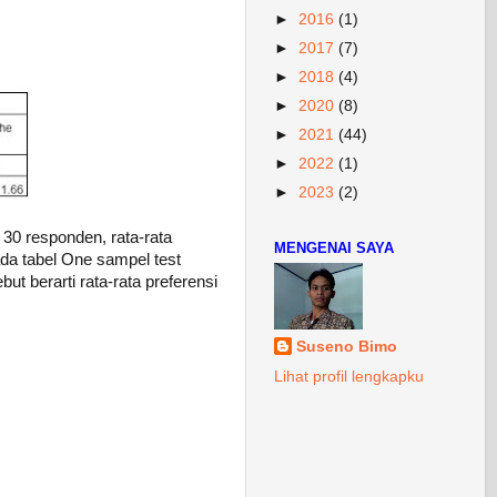
►
2016
(1)
►
2017
(7)
►
2018
(4)
►
2020
(8)
►
2021
(44)
►
2022
(1)
►
2023
(2)
 30 responden, rata-rata
MENGENAI SAYA
ada tabel One sampel test
t berarti rata-rata preferensi
Suseno Bimo
Lihat profil lengkapku