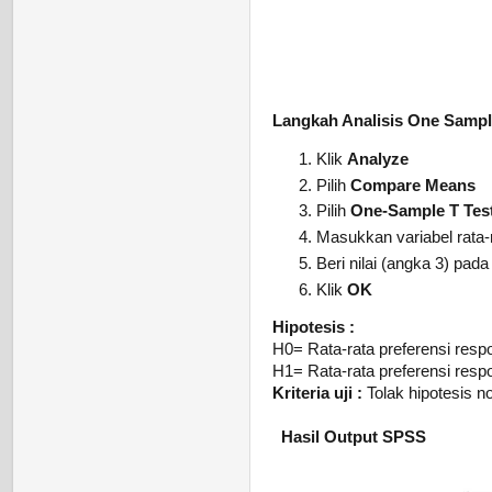
Langkah Analisis One Samp
Klik
Analyze
Pilih
Compare Means
Pilih
One-Sample T Tes
Masukkan variabel rata
Beri nilai (angka 3) pad
Klik
OK
Hipotesis :
H0= Rata-rata preferensi resp
H1= Rata-rata preferensi resp
Kriteria uji :
Tolak hipotesis nol
Hasil Output SPSS