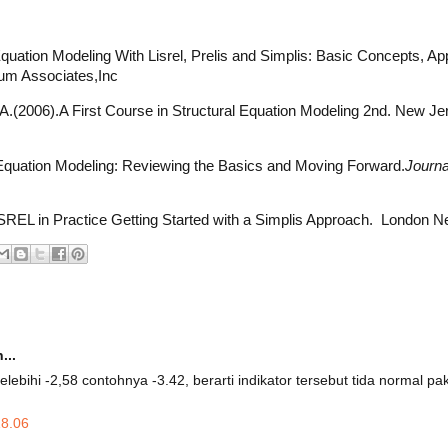
quation Modeling With Lisrel, Prelis and Simplis: Basic Concepts, Ap
um Associates,Inc
.(2006).A First Course in Structural Equation Modeling 2nd. New J
Equation Modeling: Reviewing the Basics and Moving Forward.
Journa
LISREL in Practice Getting Started with a Simplis Approach. London 
...
lebihi -2,58 contohnya -3.42, berarti indikator tersebut tida normal 
18.06