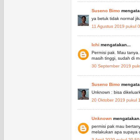
Suseno Bimo
mengatak
ya betuk tidak normal jik
11 Agustus 2019 pukul 
Ichi
mengatakan...
Permisi pak. Mau tanya.
masih tinggi, sudah di mo
30 September 2019 puku
Suseno Bimo
mengatak
Unknown : bisa dikeluark
20 Oktober 2019 pukul 
Unknown
mengatakan.
permisi pak mau bertanya
melakukan apa supaya cr
3 April 2020 pukul 20.50