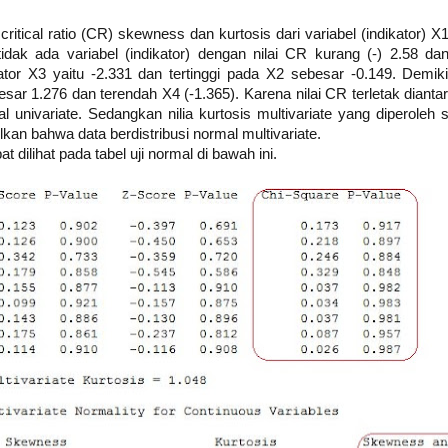
i critical ratio (CR) skewness dan kurtosis dari variabel (indikator)
dak ada variabel (indikator) dengan nilai CR kurang (-) 2.58 dan 
tor X3 yaitu -2.331 dan tertinggi pada X2 sebesar -0.149. Demiki
besar 1.276 dan terendah X4 (-1.365). Karena nilai CR terletak dian
l univariate. Sedangkan nilia kurtosis multivariate yang diperoleh
kan bahwa data berdistribusi normal multivariate.
 dilihat pada tabel uji normal di bawah ini.