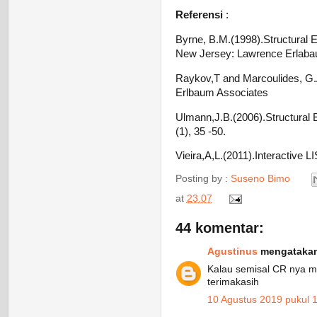
Referensi
:
Byrne, B.M.(1998).Structural E
New Jersey: Lawrence Erlaba
Raykov,T and Marcoulides, G.A
Erlbaum Associates
Ulmann,J.B.(2006).Structural 
(1), 35 -50.
Vieira,A,L.(2011).Interactive 
Posting by :
Suseno Bimo
at
23.07
44 komentar:
Agustinus
mengatakan
Kalau semisal CR nya me
terimakasih
10 Agustus 2019 pukul 