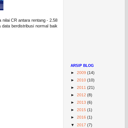
nilai CR antara rentang - 2.58
 data berdistribusi normal baik
ARSIP BLOG
►
2009
(14)
►
2010
(10)
►
2011
(21)
►
2012
(8)
►
2013
(6)
►
2015
(1)
►
2016
(1)
▼
2017
(7)