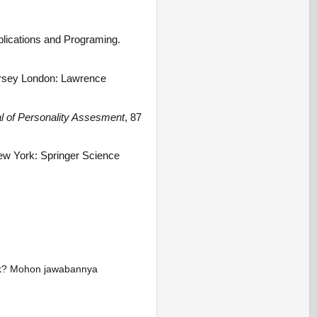
plications and Programing.
ersey London: Lawrence
l of Personality Assesment
, 87
New York: Springer Science
pak? Mohon jawabannya