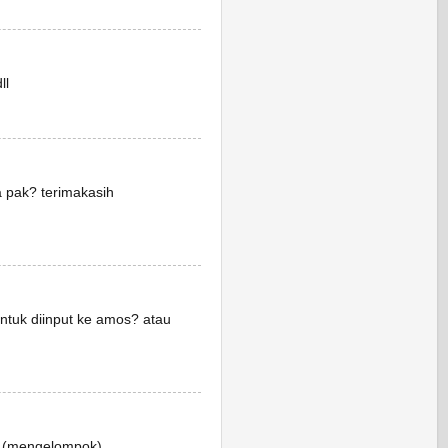
ll
ya pak? terimakasih
untuk diinput ke amos? atau
n (mengelompok).