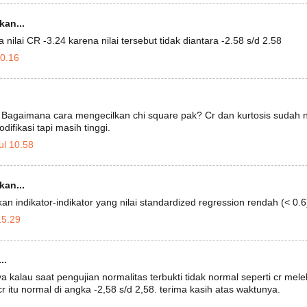
an...
a nilai CR -3.24 karena nilai tersebut tidak diantara -2.58 s/d 2.58
00.16
 Bagaimana cara mengecilkan chi square pak? Cr dan kurtosis sudah n
difikasi tapi masih tinggi.
l 10.58
an...
an indikator-indikator yang nilai standardized regression rendah (< 0.6
15.29
..
 kalau saat pengujian normalitas terbukti tidak normal seperti cr meleb
 itu normal di angka -2,58 s/d 2,58. terima kasih atas waktunya.