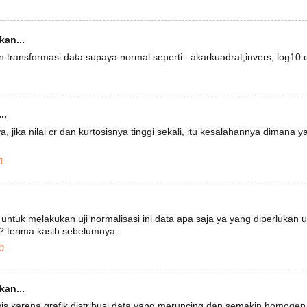
an...
 transformasi data supaya normal seperti : akarkuadrat,invers, log10 d
..
a, jika nilai cr dan kurtosisnya tinggi sekali, itu kesalahannya dimana 
1
untuk melakukan uji normalisasi ini data apa saja ya yang diperlukan 
? terima kasih sebelumnya.
0
an...
sis karena grafik distribusi data yang meruncing dan semakin homoge