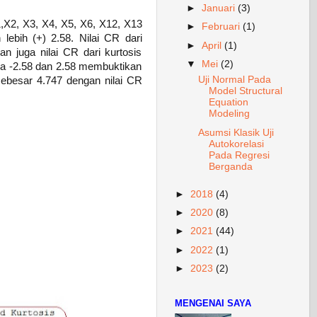
►
Januari
(3)
 X1,X2, X3, X4, X5, X6, X12, X13
►
Februari
(1)
lebih (+) 2.58. Nilai CR dari
►
April
(1)
an juga nilai CR dari kurtosis
▼
Mei
(2)
tara -2.58 dan 2.58 membuktikan
Uji Normal Pada
 sebesar 4.747 dengan nilai CR
Model Structural
Equation
Modeling
Asumsi Klasik Uji
Autokorelasi
Pada Regresi
Berganda
►
2018
(4)
►
2020
(8)
►
2021
(44)
►
2022
(1)
►
2023
(2)
MENGENAI SAYA