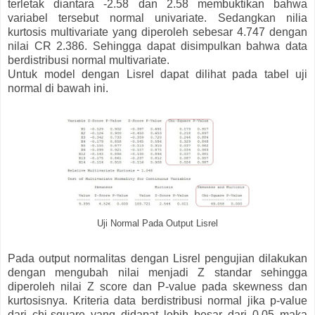
terletak diantara -2.58 dan 2.58 membuktikan bahwa
variabel tersebut normal univariate. Sedangkan nilia
kurtosis multivariate yang diperoleh sebesar 4.747 dengan
nilai CR 2.386. Sehingga dapat disimpulkan bahwa data
berdistribusi normal multivariate.
Untuk model dengan Lisrel dapat dilihat pada tabel uji
normal di bawah ini.
Uji Normal Pada Output Lisrel
Pada output normalitas dengan Lisrel pengujian dilakukan
dengan mengubah nilai menjadi Z standar sehingga
diperoleh nilai Z score dan P-value pada skewness dan
kurtosisnya. Kriteria data berdistribusi normal jika p-value
dari chi-square yang didapat lebih besar dari 0.05 maka