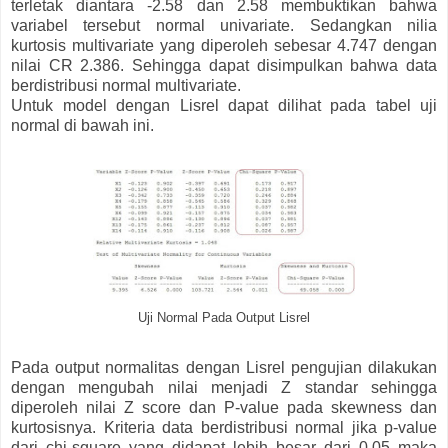
terletak diantara -2.58 dan 2.58 membuktikan bahwa
variabel tersebut normal univariate. Sedangkan nilia
kurtosis multivariate yang diperoleh sebesar 4.747 dengan
nilai CR 2.386. Sehingga dapat disimpulkan bahwa data
berdistribusi normal multivariate.
Untuk model dengan Lisrel dapat dilihat pada tabel uji
normal di bawah ini.
Uji Normal Pada Output Lisrel
Pada output normalitas dengan Lisrel pengujian dilakukan
dengan mengubah nilai menjadi Z standar sehingga
diperoleh nilai Z score dan P-value pada skewness dan
kurtosisnya. Kriteria data berdistribusi normal jika p-value
dari chi-square yang didapat lebih besar dari 0.05 maka