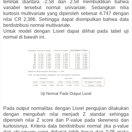
terletak diantara -2.58 dan 2.58 membuktikan bahwa
variabel tersebut normal univariate. Sedangkan nilia
kurtosis multivariate yang diperoleh sebesar 4.747 dengan
nilai CR 2.386. Sehingga dapat disimpulkan bahwa data
berdistribusi normal multivariate.
Untuk model dengan Lisrel dapat dilihat pada tabel uji
normal di bawah ini.
Uji Normal Pada Output Lisrel
Pada output normalitas dengan Lisrel pengujian dilakukan
dengan mengubah nilai menjadi Z standar sehingga
diperoleh nilai Z score dan P-value pada skewness dan
kurtosisnya. Kriteria data berdistribusi normal jika p-value
dari chi-square yang didapat lebih besar dari 0.05 maka