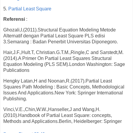
5.
Partial Least Square
Referensi
:
Ghozali,I.(2011).Structural Equation Modeling Metode
Alternatif dengan Partial Least Square PLS edisi
3.Semarang : Badan Penerbit Universitas Diponegoro.
Hair,J.F.,Hult.T, Christian.G.T.M.,Ringle,C and Sarstedt,M.
(2014).A Primer On Partial Least Squares Structural
Equation Modeling (PLS SEM).London Washington: Sage
Publications
Hengky Latan,H and Noonan,R.(2017).Partial Least
Squares Path Modeling : Basic Concepts, Methodological
Issues And Applications.New York: Springer International
Publishing.
Vinci,V.E.,Chin,W.W.,Hanseller,J and Wang,H.
(2010).Handbook of Partial Least Square: concepts,
Methods and Applications.Berlin, Heidelberger: Springer