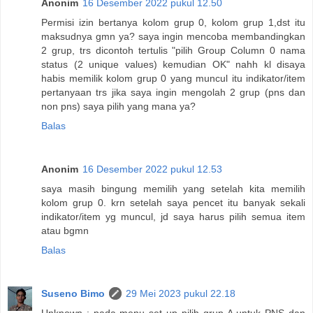
Anonim
16 Desember 2022 pukul 12.50
Permisi izin bertanya kolom grup 0, kolom grup 1,dst itu
maksudnya gmn ya? saya ingin mencoba membandingkan
2 grup, trs dicontoh tertulis "pilih Group Column 0 nama
status (2 unique values) kemudian OK" nahh kl disaya
habis memilik kolom grup 0 yang muncul itu indikator/item
pertanyaan trs jika saya ingin mengolah 2 grup (pns dan
non pns) saya pilih yang mana ya?
Balas
Anonim
16 Desember 2022 pukul 12.53
saya masih bingung memilih yang setelah kita memilih
kolom grup 0. krn setelah saya pencet itu banyak sekali
indikator/item yg muncul, jd saya harus pilih semua item
atau bgmn
Balas
Suseno Bimo
29 Mei 2023 pukul 22.18
Unknown : pada menu set up pilih grup A untuk PNS dan