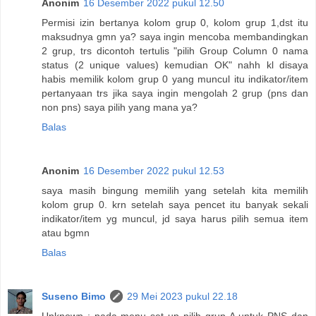
Anonim
16 Desember 2022 pukul 12.50
Permisi izin bertanya kolom grup 0, kolom grup 1,dst itu
maksudnya gmn ya? saya ingin mencoba membandingkan
2 grup, trs dicontoh tertulis "pilih Group Column 0 nama
status (2 unique values) kemudian OK" nahh kl disaya
habis memilik kolom grup 0 yang muncul itu indikator/item
pertanyaan trs jika saya ingin mengolah 2 grup (pns dan
non pns) saya pilih yang mana ya?
Balas
Anonim
16 Desember 2022 pukul 12.53
saya masih bingung memilih yang setelah kita memilih
kolom grup 0. krn setelah saya pencet itu banyak sekali
indikator/item yg muncul, jd saya harus pilih semua item
atau bgmn
Balas
Suseno Bimo
29 Mei 2023 pukul 22.18
Unknown : pada menu set up pilih grup A untuk PNS dan