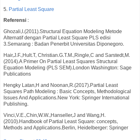
5.
Partial Least Square
Referensi
:
Ghozali,I.(2011).Structural Equation Modeling Metode
Alternatif dengan Partial Least Square PLS edisi
3.Semarang : Badan Penerbit Universitas Diponegoro.
Hair,J.F.,Hult.T, Christian.G.T.M.,Ringle,C and Sarstedt,M.
(2014).A Primer On Partial Least Squares Structural
Equation Modeling (PLS SEM).London Washington: Sage
Publications
Hengky Latan,H and Noonan,R.(2017).Partial Least
Squares Path Modeling : Basic Concepts, Methodological
Issues And Applications.New York: Springer International
Publishing.
Vinci,V.E.,Chin,W.W.,Hanseller,J and Wang,H.
(2010).Handbook of Partial Least Square: concepts,
Methods and Applications.Berlin, Heidelberger: Springer