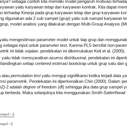
a? sebagai contoh kita memiliki model pengaruh motivasi terhadap k
 karyawan yaitu karyawan tetap dan karyawan kontrak. Kita dapat m
asi terhadap Kinerja pada grup karyawan tetap dan grup karyawan ko
ang digunakan ada 2 sub sampel (grup) yaitu sub sampel karyawan 
grup, model analisis yang dilakukan dengan Multi-Group Analysis (
yaitu mengestimasi parameter model untuk tiap grup dan menggunak
ng sebagai input untuk parameter test. Karena PLS bersifat non-paramet
ik ini tidak sejalan. pendekatan ini dikemukakan Keit et al. (2000).
yaitu tidak mensyaratkan asumsi distribusinal. pendekatan ini diper
bandingkan setiap centered estimasi bootstrap untuk grup satu dan 
n atau
permutation test
yaitu menguji signifikansi ketika terjadi data 
i parametrik. Pendekatan ini diperkenalkan Chin (2000). Dalam perhi
+n2)-2 adalah
degree of freedom
(df) sehingga jika data grup sampel y
up berbeda. Maka selanjutnya kita menggunakan
Smith-Satterthwait 