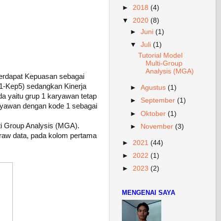
►
2018
(4)
▼
2020
(8)
►
Juni
(1)
▼
Juli
(1)
Tutorial Model
Multi-Group
Analysis (MGA)
terdapat Kepuasan sebagai
p1-Kep5) sedangkan Kinerja
►
Agustus
(1)
da yaitu grup 1 karyawan tetap
►
September
(1)
aryawan dengan kode 1 sebagai
►
Oktober
(1)
ti Group Analysis (MGA).
►
November
(3)
raw data, pada kolom pertama
►
2021
(44)
►
2022
(1)
►
2023
(2)
MENGENAI SAYA