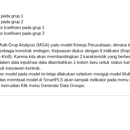
n pada grup 1
n pada grup 2
or koefisien pada grup 1
or koefisien pada grup 2
 Multi-Grup Analysis (MGA) yaitu model Kinerja Perusahaan, dimana 
 sebagai konstrak endogen. Kepuasan diukur dengan 8 indikator (Ke
n1-Kin8). Karena kita akan membandingkan 2 karakteristik yang berbe
alam data input/raw data ditambahkan 1 kolom baru untuk status k
tuk karyawan kontrak.
er model pada model ini tetap dilakukan sebelum menguji model Mul
 dan membuat model di SmartPLS akan tampak indikator pada menu 
n. kemudian Klik menu Generate Data Groups.