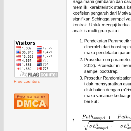
Bagaimana gambaran dan carany
memiliki karakteristik status
koefisien pengaruh dari Motiv
signifikan.Sehingga sampel y
kontrak. Untuk menguji kedua 
analisis multi grup yaitu :
Pendekatan Parametrik 
diperoleh dari boostrapi
maka pendekatan parametr
Prosedur non parametric 
2012). Prosedur ini mem
sampel bootstrap.
Prosedur Randomizatio
Free counters
tidak mensyaratkan asums
distribution dengan (n1
maka variance kedua gr
berikut :