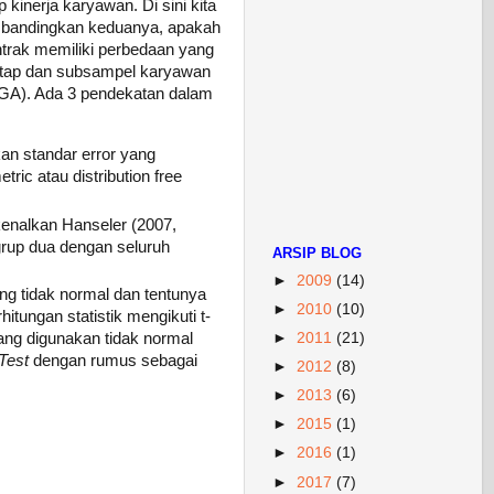
inerja karyawan. Di sini kita
embandingkan keduanya, apakah
ntrak memiliki perbedaan yang
tetap dan subsampel karyawan
MGA). Ada 3 pendekatan dalam
an standar error yang
ric atau distribution free
kenalkan Hanseler (2007,
grup dua dengan seluruh
ARSIP BLOG
►
2009
(14)
yang tidak normal dan tentunya
►
2010
(10)
tungan statistik mengikuti t-
►
2011
(21)
ang digunakan tidak normal
Test
dengan rumus sebagai
►
2012
(8)
►
2013
(6)
►
2015
(1)
►
2016
(1)
►
2017
(7)