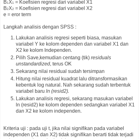
B
X
= Koefisien regresi dari variabel X1
1
1
B
X
= Koefisien regresi dari variabel X2
2
2
e = eror term
Langkah analisis dengan SPSS :
Lakukan analisis regresi seperti biasa, masukan
variabel Y ke kolom dependen dan variabel X1 dan
X2 ke kolom Independen.
Pilih Save,kemudian centang (tik)
residuals
unstandardized
, terus OK
Sekarang nilai residual sudah tersimpan
Hitung nilai residual kuadrat lalu ditransformasikan
kebentuk log natural. Nah sekarang sudah terbentuk
variabel baru
ln (resid2).
Lakukan analisis regresi, sekarang masukan variabel
ln (resid2) ke kolom dependen sedangkan variabel X1
dan X2 ke kolom independen.
Kriteria uji :
pada uji t, jika nilai signifikan pada variabel
independen (X1 dan X2) tidak signifikan berarti tidak terjadi