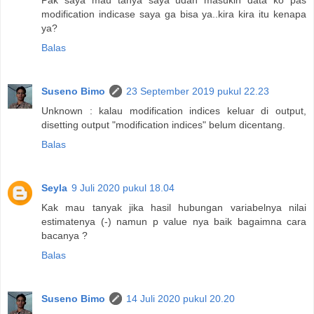
Pak saya mau tanya saya udah masukin data ko pas
modification indicase saya ga bisa ya..kira kira itu kenapa
ya?
Balas
Suseno Bimo
23 September 2019 pukul 22.23
Unknown : kalau modification indices keluar di output,
disetting output "modification indices" belum dicentang.
Balas
Seyla
9 Juli 2020 pukul 18.04
Kak mau tanyak jika hasil hubungan variabelnya nilai
estimatenya (-) namun p value nya baik bagaimna cara
bacanya ?
Balas
Suseno Bimo
14 Juli 2020 pukul 20.20