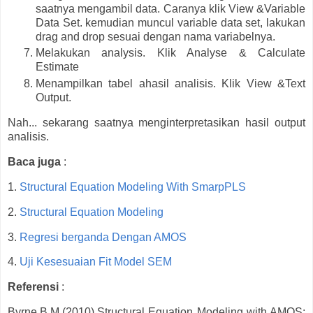
saatnya mengambil data. Caranya klik View &Variable
Data Set. kemudian muncul variable data set, lakukan
drag and drop sesuai dengan nama variabelnya.
Melakukan analysis. Klik Analyse & Calculate
Estimate
Menampilkan tabel ahasil analisis. Klik View &Text
Output.
Nah... sekarang saatnya menginterpretasikan hasil output
analisis.
Baca juga
:
1.
Structural Equation Modeling With SmarpPLS
2.
Structural Equation Modeling
3.
Regresi berganda Dengan AMOS
4.
Uji Kesesuaian Fit Model SEM
Referensi
:
Byrne,B.M.(2010).Structural Equation Modeling with AMOS: