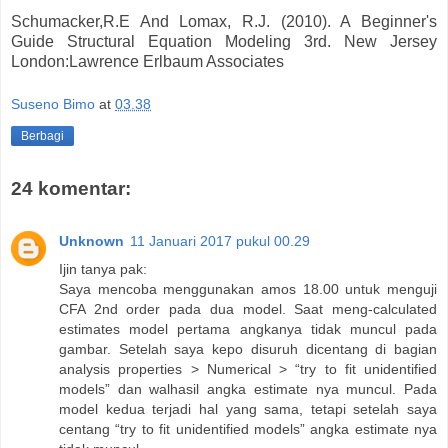
Schumacker,R.E And Lomax, R.J. (2010). A Beginner's
Guide Structural Equation Modeling 3rd. New Jersey
London:Lawrence Erlbaum Associates
Suseno Bimo
at
03.38
Berbagi
24 komentar:
Unknown
11 Januari 2017 pukul 00.29
Ijin tanya pak:
Saya mencoba menggunakan amos 18.00 untuk menguji
CFA 2nd order pada dua model. Saat meng-calculated
estimates model pertama angkanya tidak muncul pada
gambar. Setelah saya kepo disuruh dicentang di bagian
analysis properties > Numerical > “try to fit unidentified
models” dan walhasil angka estimate nya muncul. Pada
model kedua terjadi hal yang sama, tetapi setelah saya
centang “try to fit unidentified models” angka estimate nya