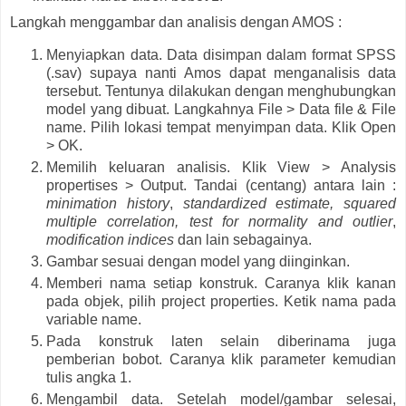
Langkah menggambar dan analisis dengan AMOS :
Menyiapkan data. Data disimpan dalam format SPSS
(.sav) supaya nanti Amos dapat menganalisis data
tersebut. Tentunya dilakukan dengan menghubungkan
model yang dibuat. Langkahnya File > Data file & File
name. Pilih lokasi tempat menyimpan data. Klik Open
> OK.
Memilih keluaran analisis. Klik View > Analysis
propertises > Output. Tandai (centang) antara lain :
minimation history
,
standardized estimate, squared
multiple correlation, test for normality and outlier
,
modification indices
dan lain sebagainya.
Gambar sesuai dengan model yang diinginkan.
Memberi nama setiap konstruk. Caranya klik kanan
pada objek, pilih project properties. Ketik nama pada
variable name.
Pada konstruk laten selain diberinama juga
pemberian bobot. Caranya klik parameter kemudian
tulis angka 1.
Mengambil data. Setelah model/gambar selesai,