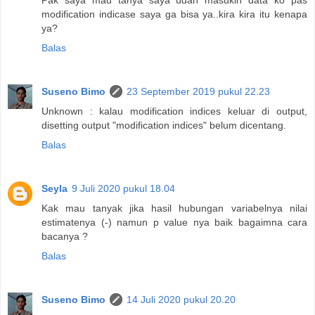
Pak saya mau tanya saya udah masukin data ko pas
modification indicase saya ga bisa ya..kira kira itu kenapa
ya?
Balas
Suseno Bimo
23 September 2019 pukul 22.23
Unknown : kalau modification indices keluar di output,
disetting output "modification indices" belum dicentang.
Balas
Seyla
9 Juli 2020 pukul 18.04
Kak mau tanyak jika hasil hubungan variabelnya nilai
estimatenya (-) namun p value nya baik bagaimna cara
bacanya ?
Balas
Suseno Bimo
14 Juli 2020 pukul 20.20