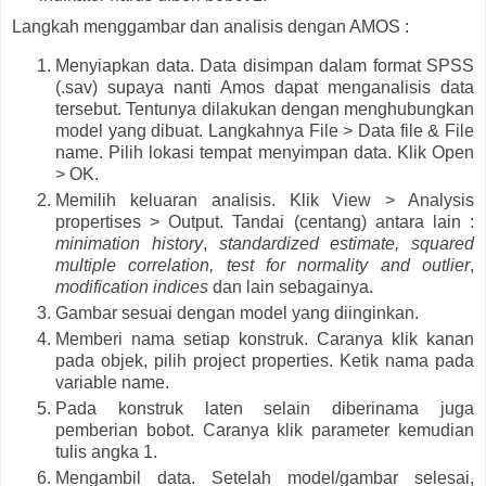
Langkah menggambar dan analisis dengan AMOS :
Menyiapkan data. Data disimpan dalam format SPSS
(.sav) supaya nanti Amos dapat menganalisis data
tersebut. Tentunya dilakukan dengan menghubungkan
model yang dibuat. Langkahnya File > Data file & File
name. Pilih lokasi tempat menyimpan data. Klik Open
> OK.
Memilih keluaran analisis. Klik View > Analysis
propertises > Output. Tandai (centang) antara lain :
minimation history
,
standardized estimate, squared
multiple correlation, test for normality and outlier
,
modification indices
dan lain sebagainya.
Gambar sesuai dengan model yang diinginkan.
Memberi nama setiap konstruk. Caranya klik kanan
pada objek, pilih project properties. Ketik nama pada
variable name.
Pada konstruk laten selain diberinama juga
pemberian bobot. Caranya klik parameter kemudian
tulis angka 1.
Mengambil data. Setelah model/gambar selesai,