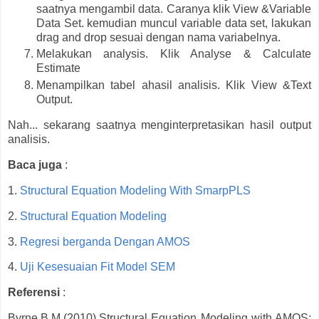
saatnya mengambil data. Caranya klik View &Variable
Data Set. kemudian muncul variable data set, lakukan
drag and drop sesuai dengan nama variabelnya.
Melakukan analysis. Klik Analyse & Calculate
Estimate
Menampilkan tabel ahasil analisis. Klik View &Text
Output.
Nah... sekarang saatnya menginterpretasikan hasil output
analisis.
Baca juga
:
1.
Structural Equation Modeling With SmarpPLS
2.
Structural Equation Modeling
3.
Regresi berganda Dengan AMOS
4.
Uji Kesesuaian Fit Model SEM
Referensi
:
Byrne,B.M.(2010).Structural Equation Modeling with AMOS: