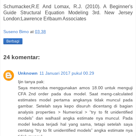
Schumacker,R.E And Lomax, R.J. (2010). A Beginner's
Guide Structural Equation Modeling 3rd. New Jersey
London:Lawrence Erlbaum Associates
Suseno Bimo
at
03.38
Berbagi
24 komentar:
Unknown
11 Januari 2017 pukul 00.29
Ijin tanya pak:
Saya mencoba menggunakan amos 18.00 untuk menguji
CFA 2nd order pada dua model. Saat meng-calculated
estimates model pertama angkanya tidak muncul pada
gambar. Setelah saya kepo disuruh dicentang di bagian
analysis properties > Numerical > “try to fit unidentified
models” dan walhasil angka estimate nya muncul. Pada
model kedua terjadi hal yang sama, tetapi setelah saya
centang “try to fit unidentified models” angka estimate nya