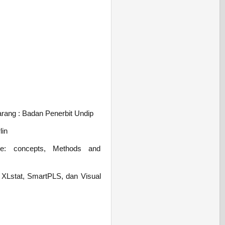
arang : Badan Penerbit Undip
lin
are: concepts, Methods and
e XLstat, SmartPLS, dan Visual