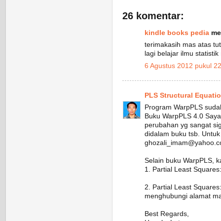
26 komentar:
kindle books pedia
men
terimakasih mas atas tut
lagi belajar ilmu statisti
6 Agustus 2012 pukul 2
PLS Structural Equati
Program WarpPLS sudah
Buku WarpPLS 4.0 Saya 
perubahan yg sangat sig
didalam buku tsb. Untu
ghozali_imam@yahoo.c
Selain buku WarpPLS, k
1. Partial Least Square
2. Partial Least Squar
menghubungi alamat mai
Best Regards,