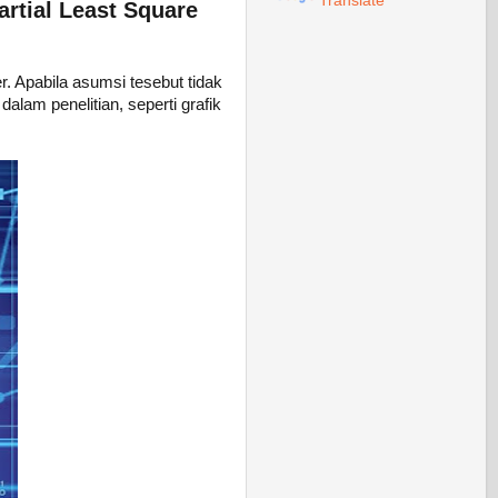
Translate
artial Least Square
. Apabila asumsi tesebut tidak
alam penelitian, seperti grafik