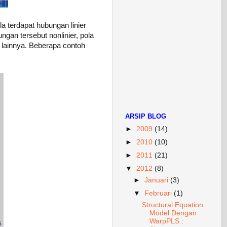
ila terdapat hubungan linier
gan tersebut nonlinier, pola
g lainnya. Beberapa contoh
ARSIP BLOG
►
2009
(14)
►
2010
(10)
►
2011
(21)
▼
2012
(8)
►
Januari
(3)
▼
Februari
(1)
Structural Equation
Model Dengan
WarpPLS :