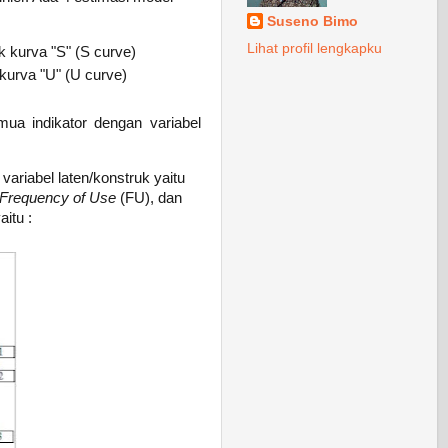
Suseno Bimo
Lihat profil lengkapku
uk kurva "S" (S curve)
 kurva "U" (U curve)
mua indikator dengan variabel
variabel laten/konstruk yaitu
Frequency of Use
(FU), dan
itu :