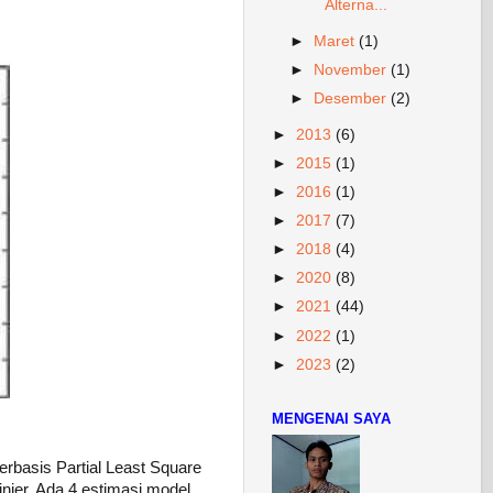
Alterna...
►
Maret
(1)
►
November
(1)
►
Desember
(2)
►
2013
(6)
►
2015
(1)
►
2016
(1)
►
2017
(7)
►
2018
(4)
►
2020
(8)
►
2021
(44)
►
2022
(1)
►
2023
(2)
MENGENAI SAYA
erbasis Partial Least Square
nier. Ada 4 estimasi model