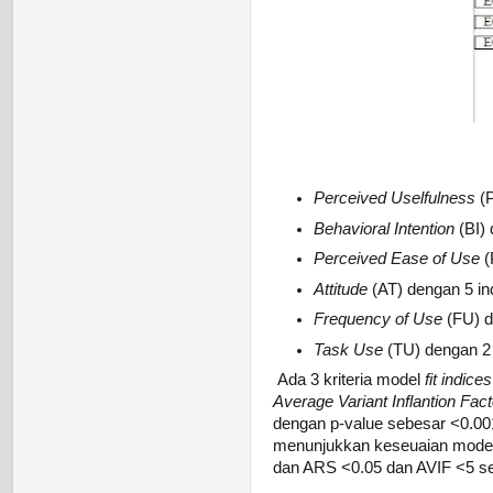
Perceived Uselfulness
(P
Behavioral Intention
(BI) 
Perceived Ease of Use
(
Attitude
(AT) dengan 5 indi
Frequency of Use
(FU) de
Task Use
(TU) dengan 2 i
Ada 3 kriteria model
fit indices
Average Variant Inflantion Fact
dengan p-value sebesar <0.001
menunjukkan keseuaian model de
dan ARS <0.05 dan AVIF <5 seh