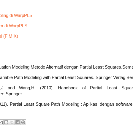
ling di WarpPLS
hm di WarpPLS
si (FIMIX)
quation Modeling Metode Alternatif dengan Partial Least Squares.Sem
ariable Path Modeling with Partial Least Squares. Springer Verlag Ber
eller,J and Wang,H. (2010). Handbook of Partial Least Squ
er: Springer
1). Partial Least Square Path Modeling : Aplikasi dengan softwar