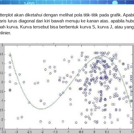
erplot akan diketahui dengan melihat pola titik-titik pada grafik. Apab
 lurus diagonal dari kiri bawah menuju ke kanan atas. apabila hubun
uah kurva. Kurva tersebut bisa berbentuk kurva S, kurva J, atau yan
inier.