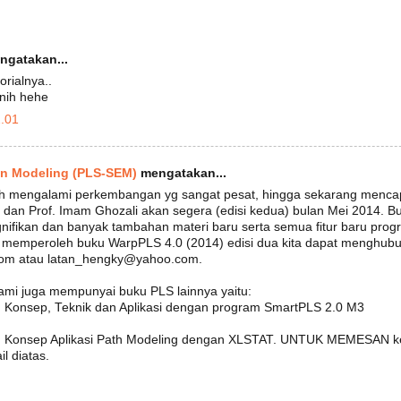
gatakan...
orialnya..
k nih hehe
2.01
on Modeling (PLS-SEM)
mengatakan...
 mengalami perkembangan yg sangat pesat, hingga sekarang mencapa
dan Prof. Imam Ghozali akan segera (edisi kedua) bulan Mei 2014. B
nifikan dan banyak tambahan materi baru serta semua fitur baru prog
k memperoleh buku WarpPLS 4.0 (2014) edisi dua kita dapat menghubu
om atau latan_hengky@yahoo.com.
ami juga mempunyai buku PLS lainnya yaitu:
s: Konsep, Teknik dan Aplikasi dengan program SmartPLS 2.0 M3
es: Konsep Aplikasi Path Modeling dengan XLSTAT. UNTUK MEMESAN ke
l diatas.