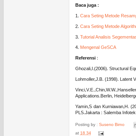
Baca juga :
1.
Cara Seting Metode Resamp
2.
Cara Seting Metode Algorit
3.
Tutorial Analisis Segementa
4.
Mengenal GeSCA
Referensi
:
Ghozali,I.(2006). Structural E
Lohmoller,J.B. (1998). Latent V
Vinci,V.E.,Chin,W.W.,Hans
Applications.Berlin, Heidelberg
Yamin,S dan Kurniawan,H. (201
PLS.Jakarta : Salemba Infotek
Posting by :
Suseno Bimo
at
18.34