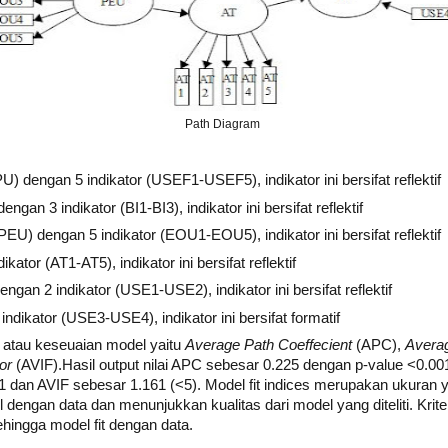
Path Diagram
U) dengan 5 indikator (USEF1-USEF5), indikator ini bersifat reflektif
dengan 3 indikator (BI1-BI3), indikator ini bersifat reflektif
PEU) dengan 5 indikator (EOU1-EOU5), indikator ini bersifat reflektif
kator (AT1-AT5), indikator ini bersifat reflektif
ngan 2 indikator (USE1-USE2), indikator ini bersifat reflektif
ndikator (USE3-USE4), indikator ini bersifat formatif
atau keseuaian model yaitu
Average Path Coeffecient
(APC),
Avera
or
(AVIF).Hasil output nilai APC sebesar 0.225 dengan p-value <0.00
 dan AVIF sebesar 1.161 (<5). Model fit indices merupakan ukuran 
ngan data dan menunjukkan kualitas dari model yang diteliti. Kriter
ingga model fit dengan data.