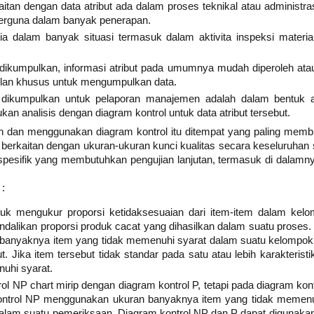
kaitan dengan data atribut ada dalam proses teknikal atau administras
 berguna dalam banyak penerapan.
edia dalam banyak situasi termasuk dalam aktivita inspeksi materia
 dikumpulkan, informasi atribut pada umumnya mudah diperoleh atau 
an khusus untuk mengumpulkan data.
dikumpulkan untuk pelaporan manajemen adalah dalam bentuk atr
kan analisis dengan diagram kontrol untuk data atribut tersebut.
h dan menggunakan diagram kontrol itu ditempat yang paling mem
ng berkaitan dengan ukuran-ukuran kunci kualitas secara keseluruh
 spesifik yang membutuhkan pengujian lanjutan, termasuk di dal
 :
tuk mengukur proporsi ketidaksesuaian dari item-item dalam kelo
alikan proporsi produk cacat yang dihasilkan dalam suatu proses.
 banyaknya item yang tidak memenuhi syarat dalam suatu kelompok 
 Jika item tersebut tidak standar pada satu atau lebih karakteristi
uhi syarat.
rol NP chart mirip dengan diagram kontrol P, tetapi pada diagram kon
ntrol NP menggunakan ukuran banyaknya item yang tidak memenuh
dalam suatu pemeriksaan. Diagram kontrol NP dan P dapat digunakan u