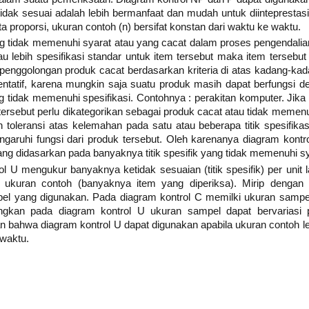
idak sesuai adalah lebih bermanfaat dan mudah untuk diintepresta
 proporsi, ukuran contoh (n) bersifat konstan dari waktu ke waktu.
ng tidak memenuhi syarat atau yang cacat dalam proses pengendalian 
u lebih spesifikasi standar untuk item tersebut maka item tersebut
penggolongan produk cacat berdasarkan kriteria di atas kadang-kada
ntatif, karena mungkin saja suatu produk masih dapat berfungsi d
yang tidak memenuhi spesifikasi. Contohnya : perakitan komputer. Jika
ersebut perlu dikategorikan sebagai produk cacat atau tidak memenuh
toleransi atas kelemahan pada satu atau beberapa titik spesifika
garuhi fungsi dari produk tersebut. Oleh karenanya diagram kontr
yang didasarkan pada banyaknya titik spesifik yang tidak memenuhi s
ol U mengukur banyaknya ketidak sesuaian (titik spesifik) per unit 
 ukuran contoh (banyaknya item yang diperiksa). Mirip dengan 
l yang digunakan. Pada diagram kontrol C memilki ukuran sampel
ngkan pada diagram kontrol U ukuran sampel dapat bervariasi 
n bahwa diagram kontrol U dapat digunakan apabila ukuran contoh leb
 waktu.