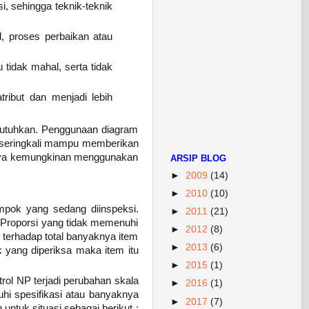
i, sehingga teknik-teknik
l, proses perbaikan atau
tidak mahal, serta tidak
ibut dan menjadi lebih
butuhkan. Penggunaan diagram
an seringkali mampu memberikan
amnya kemungkinan menggunakan
ARSIP BLOG
►
2009
(14)
►
2010
(10)
mpok yang sedang diinspeksi.
►
2011
(21)
 Proporsi yang tidak memenuhi
►
2012
(8)
terhadap total banyaknya item
►
2013
(6)
k yang diperiksa maka item itu
►
2015
(1)
trol NP terjadi perubahan skala
►
2016
(1)
i spesifikasi atau banyaknya
►
2017
(7)
ntuk situasi sebagai berikut ;