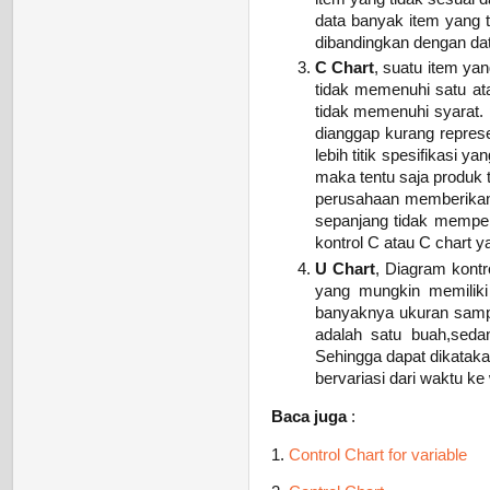
data banyak item yang t
dibandingkan dengan data
C Chart
, suatu item ya
tidak memenuhi satu ata
tidak memenuhi syarat. 
dianggap kurang represe
lebih titik spesifikasi 
maka tentu saja produk t
perusahaan memberikan 
sepanjang tidak mempen
kontrol C atau C chart 
U Chart
, Diagram kontr
yang mungkin memiliki
banyaknya ukuran sampe
adalah satu buah,seda
Sehingga dapat dikataka
bervariasi dari waktu ke
Baca juga
:
1.
Control Chart for variable