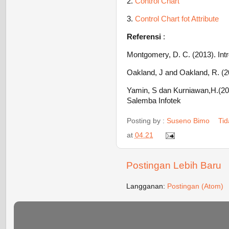
2.
Control Chart
3.
Control Chart fot Attribute
Referensi
:
Montgomery, D. C. (2013). Intr
Oakland, J and Oakland, R. (20
Yamin, S dan Kurniawan,H.(200
Salemba Infotek
Posting by :
Suseno Bimo
Ti
at
04.21
Postingan Lebih Baru
Langganan:
Postingan (Atom)