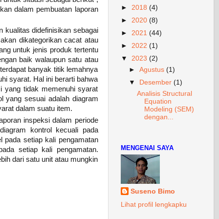
►
2018
(4)
sikan dalam pembuatan laporan
►
2020
(8)
kualitas didefinisikan sebagai
►
2021
(44)
 akan dikategorikan cacat atau
►
2022
(1)
ng untuk jenis produk tertentu
▼
2023
(2)
engan baik walaupun satu atau
 terdapat banyak titik lemahnya
►
Agustus
(1)
i syarat. Hal ini berarti bahwa
▼
Desember
(1)
si yang tidak memenuhi syarat
Analisis Structural
ol yang sesuai adalah diagram
Equation
yarat dalam suatu item.
Modeling (SEM)
dengan...
laporan inspeksi dalam periode
diagram kontrol kecuali pada
 pada setiap kali pengamatan
MENGENAI SAYA
pada setiap kali pengamatan.
ih dari satu unit atau mungkin
Suseno Bimo
Lihat profil lengkapku