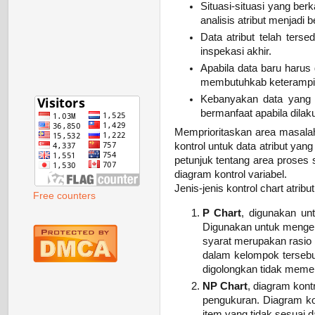
Situasi-situasi yang ber
analisis atribut menjadi
Data atribut telah ters
inspekasi akhir.
Apabila data baru harus
membutuhkab keterampil
Kebanyakan data yang 
bermanfaat apabila dilaku
Memprioritaskan area masala
kontrol untuk data atribut ya
petunjuk tentang area proses
diagram kontrol variabel.
Jenis-jenis kontrol chart atribut
Free counters
P Chart
, digunakan un
Digunakan untuk mengend
syarat merupakan rasio
dalam kelompok tersebut.
digolongkan tidak memen
NP Chart
, diagram kont
pengukuran. Diagram ko
item yang tidak sesuai 