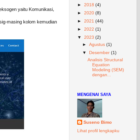
►
2018
(4)
eksogen yaitu Komunikasi,
►
2020
(8)
►
2021
(44)
masig-masing kolom kemudian
►
2022
(1)
▼
2023
(2)
►
Agustus
(1)
▼
Desember
(1)
Analisis Structural
Equation
Modeling (SEM)
dengan...
MENGENAI SAYA
Suseno Bimo
Lihat profil lengkapku