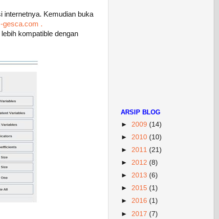
i internetnya. Kemudian buka
gesca.com .
 lebih kompatible dengan
ARSIP BLOG
►
2009
(14)
►
2010
(10)
►
2011
(21)
►
2012
(8)
►
2013
(6)
►
2015
(1)
►
2016
(1)
►
2017
(7)