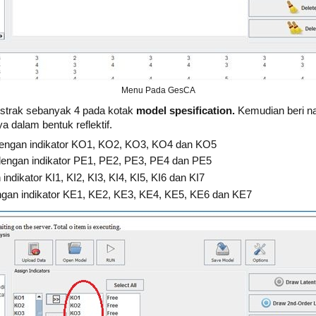
Menu Pada GesCA
onstrak sebanyak 4 pada kotak
model spesification.
Kemudian beri 
a dalam bentuk reflektif.
engan indikator KO1, KO2, KO3, KO4 dan KO5
engan indikator PE1, PE2, PE3, PE4 dan PE5
indikator KI1, KI2, KI3, KI4, KI5, KI6 dan KI7
ngan indikator KE1, KE2, KE3, KE4, KE5, KE6 dan KE7